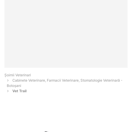
Șoimii Veterinari
Cabinete Veterinare, Farmacii Veterinare, Stomatologie Veterinară -
Botoşani
Vet Trail