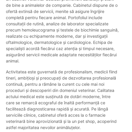
de bine a animalelor de companie. Cabinetul dispune de o
ofertă extinsă de servicii, menite să asigure îngrijire
completă pentru fiecare animal. Portofoliul include
consultații de rutină, analize de laborator specializate
precum hemoleucograma și testele de biochimie sanguină,
realizate cu echipamente moderne, dar și investigații
oftalmologice, dermatologice și cardiologice. Echipa de
specialiști acordă fiecărui caz atenția și timpul necesare,
asigurând servicii medicale adaptate necesităților fiecărui
animal.
Activitatea este guvernată de profesionalism, medicii fiind
tineri, ambițioși și preocupați de dezvoltarea profesională
continuă, pentru a rămâne la curent cu cele mai noi
proceduri și descoperiri din domeniul veterinar. Calitatea
actului medical este susținută de dotări moderne, între
care se remarcă ecograful de înaltă performanță ce
facilitează diagnosticarea rapidă și acurată. Pe lângă
serviciile clinice, cabinetul oferă acces la o farmacie
veterinară bine aprovizionată și la un pet shop, acoperind
astfel majoritatea nevoilor animăluțelor.