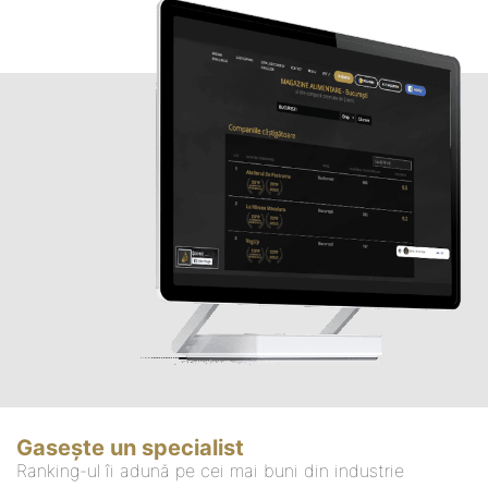
Gasește un specialist
Ranking-ul îi adună pe cei mai buni din industrie