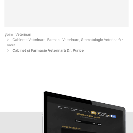
Șoimii Veterinari
Cabinete Veterinare, Farmacii Veterinare, Stomatologie Veterinară -
Vidra
Cabinet și Farmacie Veterinară Dr. Purice