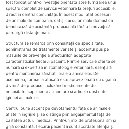
fost fondat printr-o investiție orientată spre furnizarea unui
spectru complet de servicii veterinare la prețuri accesibile,
direct în centrul comunității. În acest mod, atât posesorii
de animale de companie, cât și cei cu animale domestice
beneficiază de asistență profesională fără a fi nevoiți să
parcurgă distanțe mari.
Structura se remarcă prin consultații de specialitate,
administrarea de tratamente variate și accentul pus pe
măsurile de prevenție a afecțiunilor, adaptate
caracteristicilor fiecărui pacient. Printre serviciile oferite se
numără și expertiza în stomatologie veterinară, esențială
pentru menținerea sănătății orale a animalelor. De
asemenea, farmacia atașată este aprovizionată cu o gamă
diversă de produse, incluzând medicamente de
necesitate, suplimente alimentare și articole destinate
igienei animalelor.
Centrul pune accent pe devotamentul față de animalele
aflate în îngrijire și se distinge prin angajamentul față de
calitatea actului medical. Printr-un mix de profesionalism și
grijă constantă, fiecărui pacient îi sunt acordate atenția și