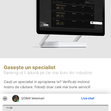
Gasește un specialist
Ranking-ul îi adună pe cei mai buni din industrie
Cauți un specialist in apropierea ta? Verificați motorul
nostru de căutare. Folosiți doar cele mai bune servicii!
ȘOIMII Veterinari
Live chat
Căutare
11:09