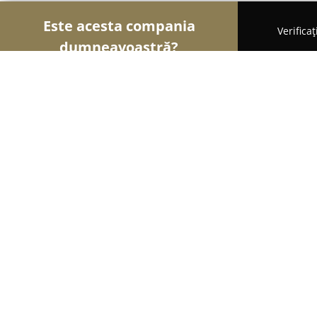
Este acesta compania
Verifica
dumneavoastră?
Șoimii Veterinari
Cabinete Veterinare, Farmacii V
Cabinet Medical Veterinar SC Neove
9.2
(21)
Hilişeu-Horia, Str. Morii 24
Afișează numărul de telefon