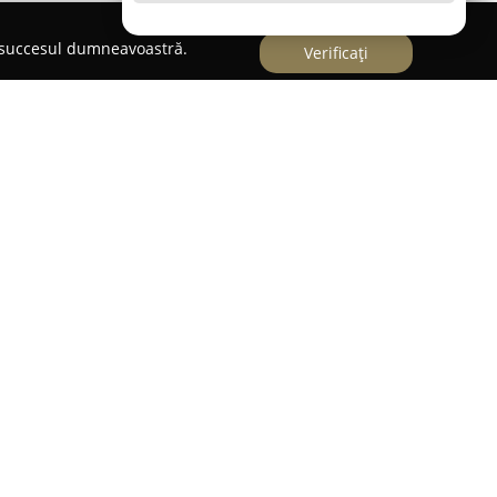
e succesul dumneavoastră.
Verificați
cal Veterinar SC Neovet Services Fusa SRL
ovet Services Fusa SRL
își desfășoară activitatea
ada Morii la numărul 24, fiind implicat activ în
rii animalelor. Un colectiv de medici veterinari
icii medicale moderne, gândite pentru a răspunde
pacient animal. Fundamentul activității lor îl
 angajamentul față de perfecționarea continuă,
ngrijiri de înaltă calitate.
ul cabinetului își concentrează eforturile pe
 și pe îmbunătățirea permanentă a serviciilor