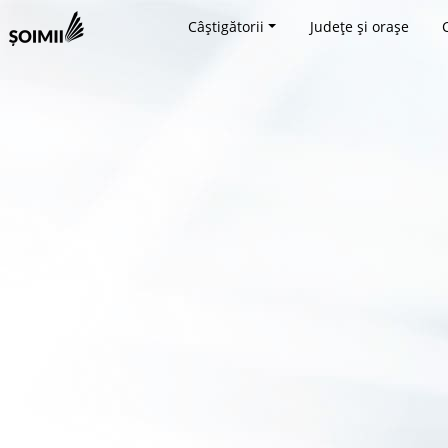
Câștigătorii
Județe și orașe