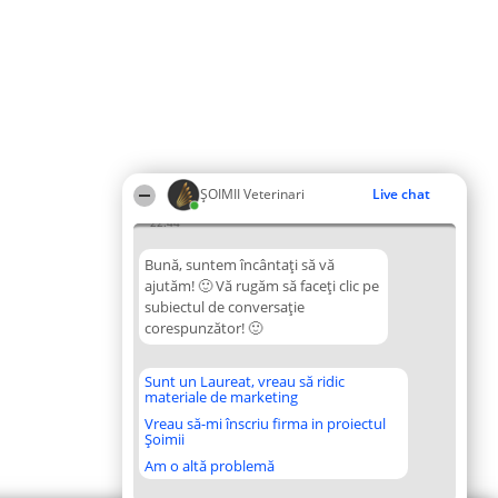
ȘOIMII Veterinari
Live chat
22:44
Bună, suntem încântați să vă
ajutăm! 🙂 Vă rugăm să faceți clic pe
subiectul de conversație
corespunzător! 🙂
Sunt un Laureat, vreau să ridic
materiale de marketing
Vreau să-mi înscriu firma in proiectul
Șoimii
Am o altă problemă