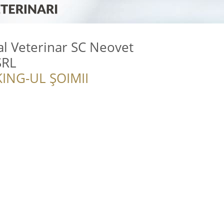
l Veterinar SC Neovet
SRL
ING-UL ȘOIMII