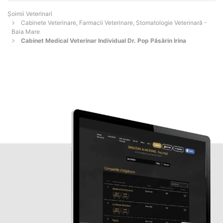
Șoimii Veterinari
Cabinete Veterinare, Farmacii Veterinare, Stomatologie Veterinară -
Baia Mare
Cabinet Medical Veterinar Individual Dr. Pop Păsărin Irina