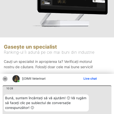
Gasește un specialist
Ranking-ul îi adună pe cei mai buni din industrie
Cauți un specialist in apropierea ta? Verificați motorul
nostru de căutare. Folosiți doar cele mai bune servicii!
ȘOIMII Veterinari
Live chat
Căutare
10:28
Bună, suntem încântați să vă ajutăm! 🙂 Vă rugăm
să faceți clic pe subiectul de conversație
corespunzător! 🙂