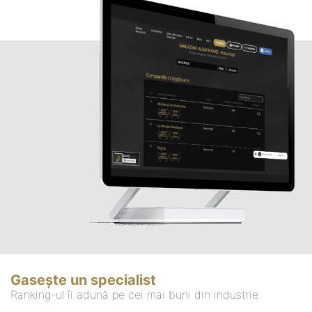
Gasește un specialist
Ranking-ul îi adună pe cei mai buni din industrie