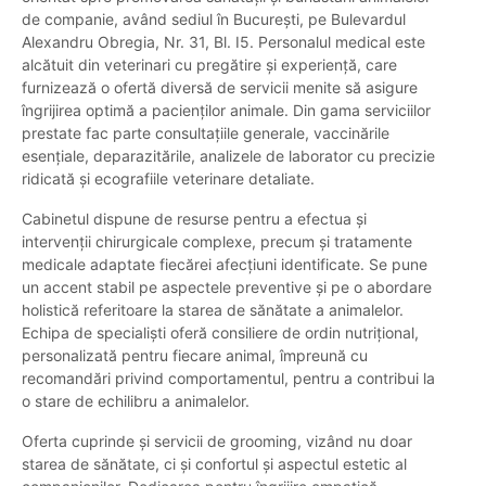
de companie, având sediul în București, pe Bulevardul
Alexandru Obregia, Nr. 31, Bl. I5. Personalul medical este
alcătuit din veterinari cu pregătire și experiență, care
furnizează o ofertă diversă de servicii menite să asigure
îngrijirea optimă a pacienților animale. Din gama serviciilor
prestate fac parte consultațiile generale, vaccinările
esențiale, deparazitările, analizele de laborator cu precizie
ridicată și ecografiile veterinare detaliate.
Cabinetul dispune de resurse pentru a efectua și
intervenții chirurgicale complexe, precum și tratamente
medicale adaptate fiecărei afecțiuni identificate. Se pune
un accent stabil pe aspectele preventive și pe o abordare
holistică referitoare la starea de sănătate a animalelor.
Echipa de specialiști oferă consiliere de ordin nutrițional,
personalizată pentru fiecare animal, împreună cu
recomandări privind comportamentul, pentru a contribui la
o stare de echilibru a animalelor.
Oferta cuprinde și servicii de grooming, vizând nu doar
starea de sănătate, ci și confortul și aspectul estetic al