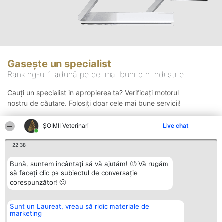
Gasește un specialist
Ranking-ul îi adună pe cei mai buni din industrie
Cauți un specialist in apropierea ta? Verificați motorul
nostru de căutare. Folosiți doar cele mai bune servicii!
ȘOIMII Veterinari
Live chat
Căutare
22:38
Bună, suntem încântați să vă ajutăm! 🙂 Vă rugăm
să faceți clic pe subiectul de conversație
corespunzător! 🙂
Sunt un Laureat, vreau să ridic materiale de
Organizator Ranking
Plebiscyt
Contact
marketing
BRIGHT SOLUTIONS BR SRL
Câștigătorii
Contact
Aleea Timisul De Sus 2 Bl. A30
Lista Tuturor