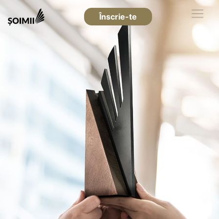
Înscrie-te