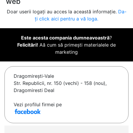
web
Doar userii logați au acces la această informație.
Da-
ți click aici pentru a vă loga.
Este acesta compania dumneavoastră
?
Felicitări!
Aă cum să primești materialele de
marketing
Dragomireşti-Vale
Str. Republicii, nr. 150 (vechi) - 158 (nou),
Dragomiresti Deal
Vezi profilul firmei pe