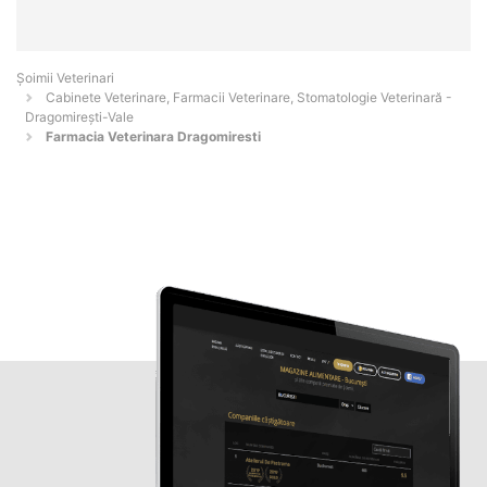
Șoimii Veterinari
Cabinete Veterinare, Farmacii Veterinare, Stomatologie Veterinară -
Dragomireşti-Vale
Farmacia Veterinara Dragomiresti