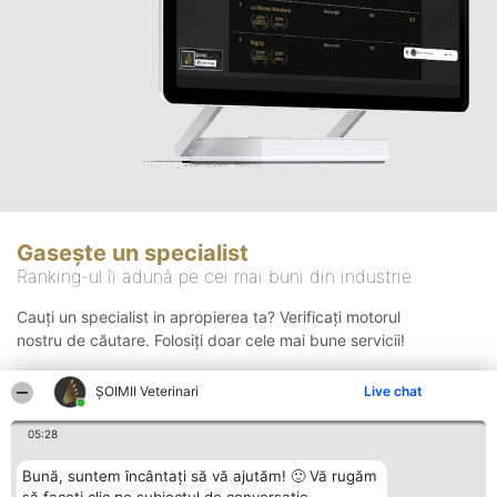
Gasește un specialist
Ranking-ul îi adună pe cei mai buni din industrie
Cauți un specialist in apropierea ta? Verificați motorul
nostru de căutare. Folosiți doar cele mai bune servicii!
ȘOIMII Veterinari
Live chat
Căutare
05:28
Bună, suntem încântați să vă ajutăm! 🙂 Vă rugăm