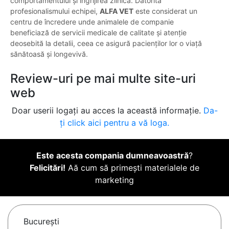
comportamentului și îngrijirea zilnică. Datorită
profesionalismului echipei,
ALFA VET
este considerat un
centru de încredere unde animalele de companie
beneficiază de servicii medicale de calitate și atenție
deosebită la detalii, ceea ce asigură pacienților lor o viață
sănătoasă și longevivă.
Review-uri pe mai multe site-uri
web
Doar userii logați au acces la această informație.
Da-
ți click aici pentru a vă loga.
Este acesta compania dumneavoastră
?
Felicitări!
Aă cum să primești materialele de
marketing
Bucureşti