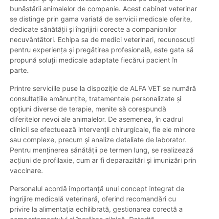
bunăstării animalelor de companie. Acest cabinet veterinar
se distinge prin gama variată de servicii medicale oferite,
dedicate sănătății și îngrijirii corecte a companionilor
necuvântători. Echipa sa de medici veterinari, recunoscuți
pentru experiența și pregătirea profesională, este gata să
propună soluții medicale adaptate fiecărui pacient în
parte.
Printre serviciile puse la dispoziție de ALFA VET se numără
consultațiile amănunțite, tratamentele personalizate și
opțiuni diverse de terapie, menite să corespundă
diferitelor nevoi ale animalelor. De asemenea, în cadrul
clinicii se efectuează intervenții chirurgicale, fie ele minore
sau complexe, precum și analize detaliate de laborator.
Pentru menținerea sănătății pe termen lung, se realizează
acțiuni de profilaxie, cum ar fi deparazitări și imunizări prin
vaccinare.
Personalul acordă importanță unui concept integrat de
îngrijire medicală veterinară, oferind recomandări cu
privire la alimentația echilibrată, gestionarea corectă a