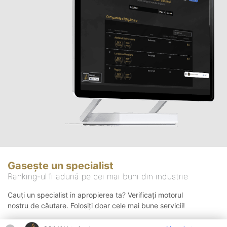
Gasește un specialist
Ranking-ul îi adună pe cei mai buni din industrie
Cauți un specialist in apropierea ta? Verificați motorul
nostru de căutare. Folosiți doar cele mai bune servicii!