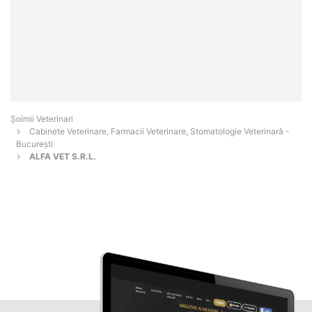
Șoimii Veterinari
Cabinete Veterinare, Farmacii Veterinare, Stomatologie Veterinară -
Bucureşti
ALFA VET S.R.L.