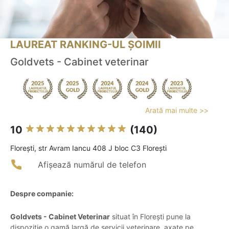
LAUREAT RANKING-UL ȘOIMII
Goldvets - Cabinet veterinar
Arată mai multe >>
10
(140)
Floreşti, str Avram Iancu 408 J bloc C3 Florești
Afișează numărul de telefon
Despre companie:
Goldvets - Cabinet Veterinar
situat în Florești pune la
dispoziție o gamă largă de servicii veterinare, axate pe