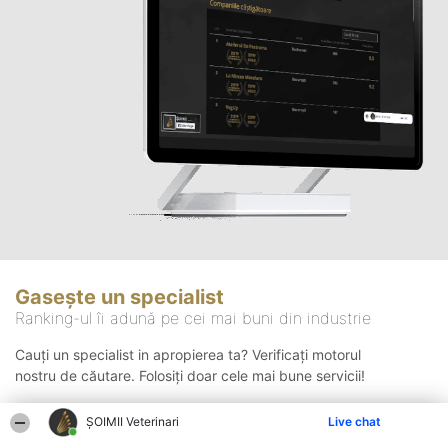
Gasește un specialist
Ranking-ul îi adună pe cei mai buni din industrie
Cauți un specialist in apropierea ta? Verificați motorul
nostru de căutare. Folosiți doar cele mai bune servicii!
ȘOIMII Veterinari
Live chat
Căutare