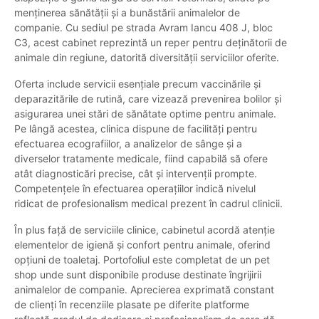
menținerea sănătății și a bunăstării animalelor de
companie. Cu sediul pe strada Avram Iancu 408 J, bloc
C3, acest cabinet reprezintă un reper pentru deținătorii de
animale din regiune, datorită diversității serviciilor oferite.
Oferta include servicii esențiale precum vaccinările și
deparazitările de rutină, care vizează prevenirea bolilor și
asigurarea unei stări de sănătate optime pentru animale.
Pe lângă acestea, clinica dispune de facilități pentru
efectuarea ecografiilor, a analizelor de sânge și a
diverselor tratamente medicale, fiind capabilă să ofere
atât diagnosticări precise, cât și intervenții prompte.
Competențele în efectuarea operațiilor indică nivelul
ridicat de profesionalism medical prezent în cadrul clinicii.
În plus față de serviciile clinice, cabinetul acordă atenție
elementelor de igienă și confort pentru animale, oferind
opțiuni de toaletaj. Portofoliul este completat de un pet
shop unde sunt disponibile produse destinate îngrijirii
animalelor de companie. Aprecierea exprimată constant
de clienți în recenziile plasate pe diferite platforme