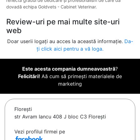
reflectă gradul de dedicare și profesionalism de care dă
dovadă echipa Goldvets - Cabinet Veterinar.
Review-uri pe mai multe site-uri
web
Doar userii logați au acces la această informație.
Da-
ți click aici pentru a vă loga.
Este acesta compania dumneavoastră
?
Felicitări!
Aă cum să primești materialele de
marketing
Floreşti
str Avram Iancu 408 J bloc C3 Florești
Vezi profilul firmei pe