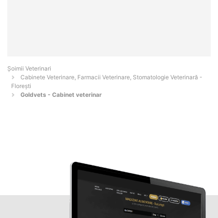
Șoimii Veterinari
Cabinete Veterinare, Farmacii Veterinare, Stomatologie Veterinară -
Floreşti
Goldvets - Cabinet veterinar