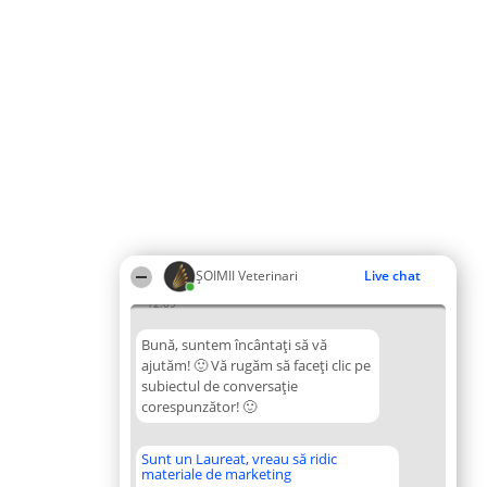
ȘOIMII Veterinari
Live chat
12:09
Bună, suntem încântați să vă
ajutăm! 🙂 Vă rugăm să faceți clic pe
subiectul de conversație
corespunzător! 🙂
Sunt un Laureat, vreau să ridic
materiale de marketing