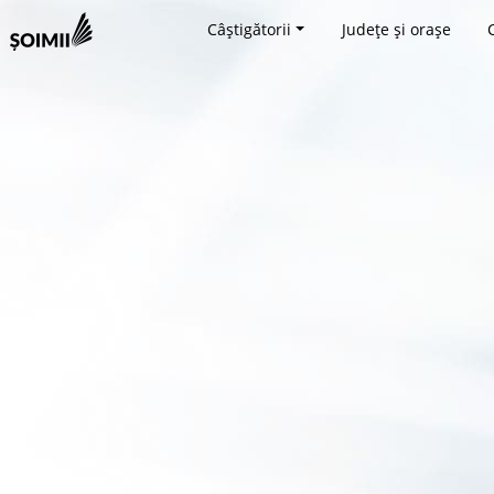
Câștigătorii
Județe și orașe