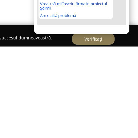
Vreau să-mi înscriu firma in proiectul
Șoimii
Am o altă problemă
e succesul dumneavoastră.
Verificați
erinar - Nicolae Balcescu
,
Cabinet Medical Veterinar - Nicolae Balcescu
se
dere în domeniul îngrijirii și sănătății
 formată din medici veterinari cu experiență și
 completă de servicii medicale veterinare,
uturor cerințelor specifice ale animalelor de