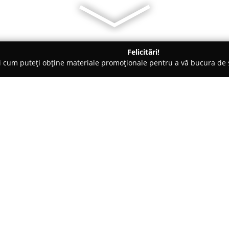
Felicitări!
ți cum puteți obține materiale promoționale pentru a vă bucura d
Veterinare, Stomatologie Veterinară - Bacău
Cabinet Medical Vet
 Balcescu
Despre companie:
Amplasat într-un punct central
remarcă drept un reper de încre
animalelor de companie. Echipa
dedicare furnizează o varietate
Arată mai multe >>
structurate pentru a răspunde t
companie.