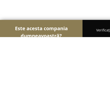
Este acesta compania
Verifica
dumneavoastră?
Șoimii Veterinari
Cabinete Veterinare, Farmacii 
Cabinet Medical Veterinar - Nicolae
9.1
(18)