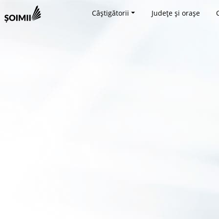
Câștigătorii
Județe și orașe