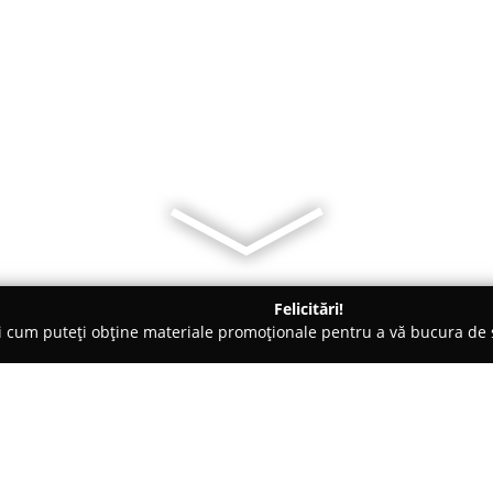
Felicitări!
ți cum puteți obține materiale promoționale pentru a vă bucura d
Veterinare, Stomatologie Veterinară - Satu Mare
Outlet F9