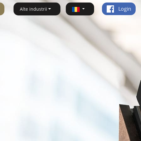
Login
Alte industrii