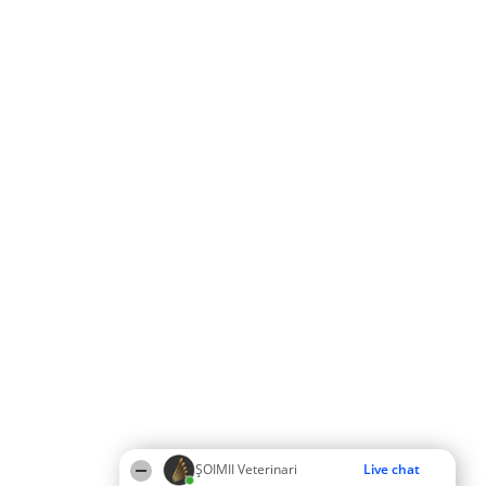
ȘOIMII Veterinari
Live chat