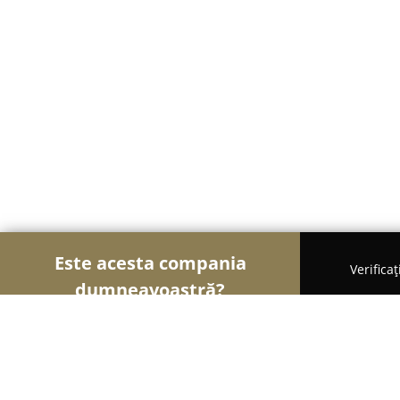
Este acesta compania
Verifica
dumneavoastră?
Șoimii Veterinari
Cabinete Veterinare, Farmacii 