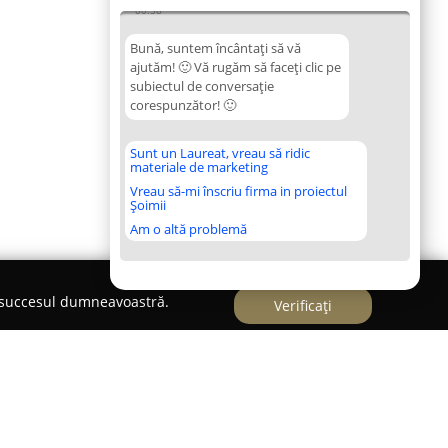
00:58
Bună, suntem încântați să vă
ajutăm! 🙂 Vă rugăm să faceți clic pe
subiectul de conversație
corespunzător! 🙂
Sunt un Laureat, vreau să ridic
materiale de marketing
Vreau să-mi înscriu firma in proiectul
Șoimii
Am o altă problemă
e succesul dumneavoastră.
Verificați