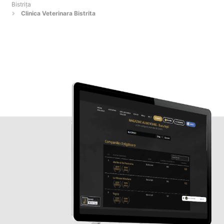
Bistriţa
Clinica Veterinara Bistrita