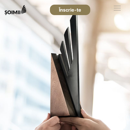
Înscrie-te