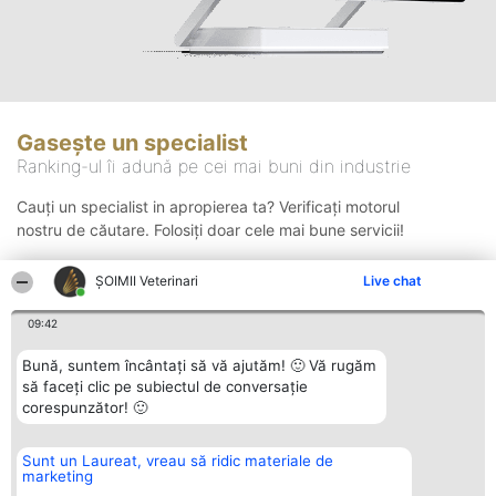
Gasește un specialist
Ranking-ul îi adună pe cei mai buni din industrie
Cauți un specialist in apropierea ta? Verificați motorul
nostru de căutare. Folosiți doar cele mai bune servicii!
ȘOIMII Veterinari
Live chat
Căutare
09:42
Bună, suntem încântați să vă ajutăm! 🙂 Vă rugăm
să faceți clic pe subiectul de conversație
corespunzător! 🙂
Sunt un Laureat, vreau să ridic materiale de
Organizator Ranking
Plebiscyt
Contact
marketing
BRIGHT SOLUTIONS BR SRL
Câștigătorii
Contact
Aleea Timisul De Sus 2 Bl. A30
Lista Tuturor