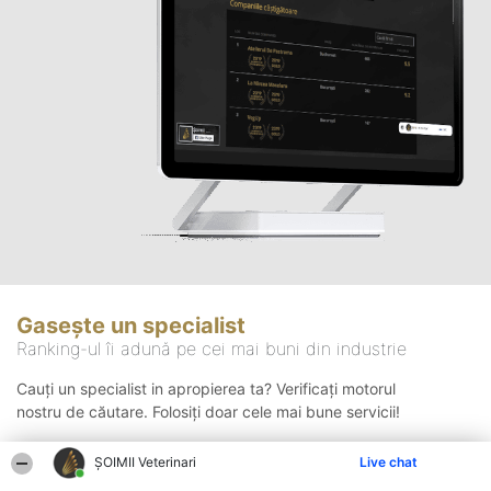
Gasește un specialist
Ranking-ul îi adună pe cei mai buni din industrie
Cauți un specialist in apropierea ta? Verificați motorul
nostru de căutare. Folosiți doar cele mai bune servicii!
ȘOIMII Veterinari
Live chat
Căutare