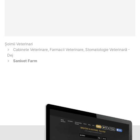
Șoimii Veterinari
Cabinete Veterinare, Farmacii Veterinare, Stomatologie Veterinară -
Dej
Sanivet Farm