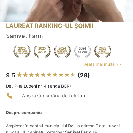
LAUREAT RANKING-UL ȘOIMII
Sanivet Farm
Arată mai multe >>
9.5
(28)
Dej, P-ta Lupeni nr. 4 (langa BCR)
Afișează numărul de telefon
Despre companie:
Amplasat în centrul municipiului Dej, la adresa Piața Lupeni
numărul 4, cabinetul veterinar
Sanivet Farm
se