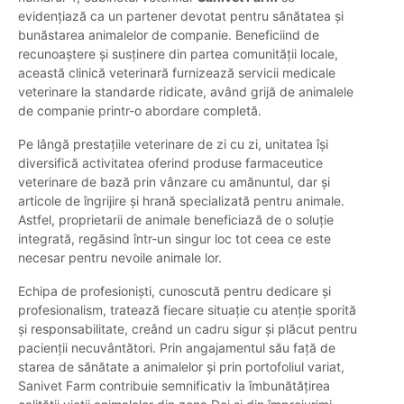
evidențiază ca un partener devotat pentru sănătatea și
bunăstarea animalelor de companie. Beneficiind de
recunoaștere și susținere din partea comunității locale,
această clinică veterinară furnizează servicii medicale
veterinare la standarde ridicate, având grijă de animalele
de companie printr-o abordare completă.
Pe lângă prestațiile veterinare de zi cu zi, unitatea își
diversifică activitatea oferind produse farmaceutice
veterinare de bază prin vânzare cu amănuntul, dar și
articole de îngrijire și hrană specializată pentru animale.
Astfel, proprietarii de animale beneficiază de o soluție
integrată, regăsind într-un singur loc tot ceea ce este
necesar pentru nevoile animale lor.
Echipa de profesioniști, cunoscută pentru dedicare și
profesionalism, tratează fiecare situație cu atenție sporită
și responsabilitate, creând un cadru sigur și plăcut pentru
pacienții necuvântători. Prin angajamentul său față de
starea de sănătate a animalelor și prin portofoliul variat,
Sanivet Farm contribuie semnificativ la îmbunătățirea