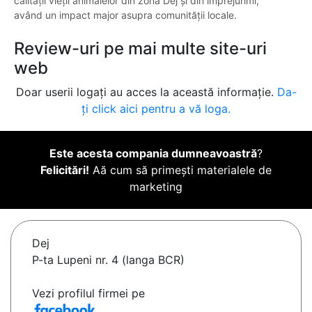
calității vieții animalelor din zona Dej și din împrejurimi,
având un impact major asupra comunității locale.
Review-uri pe mai multe site-uri
web
Doar userii logați au acces la această informație.
Da-
ți click aici pentru a vă loga.
Este acesta compania dumneavoastră
?
Felicitări!
Aă cum să primești materialele de
marketing
Dej
P-ta Lupeni nr. 4 (langa BCR)
Vezi profilul firmei pe