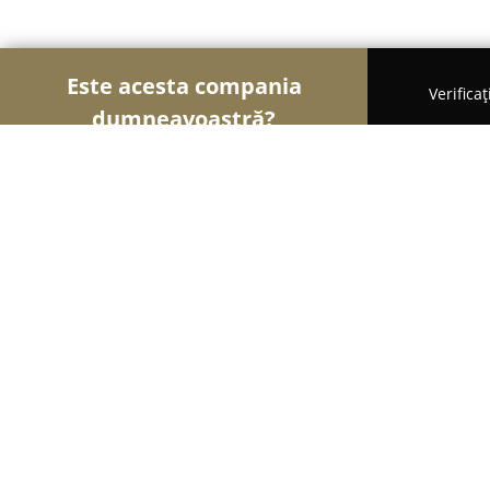
Este acesta compania
Verifica
dumneavoastră?
Șoimii Veterinari
Cabinete Veterinare, Farmacii 
PRO VET Cabinet Veterinar / PETSH
9.6
(165)
Constanţa, Șoseaua Mangaliei 93