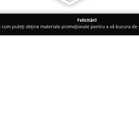
Felicitări!
ți cum puteți obține materiale promoționale pentru a vă bucura d
Veterinare, Stomatologie Veterinară - Constanţa
PRO VET Cabine
OP
Despre companie:
Pro Vet Cabinet Veterinar
și P
Constanța, joacă un rol importa
de companie. Acest centru se re
atitudine respectuoasă față de 
Arată mai multe >>
pentru menținerea sănătății și 
consultații veterinare personal
precum și o gamă variată de pr