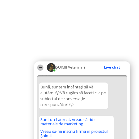
ȘOIMII Veterinari
Live chat
13:03
Bună, suntem încântați să vă
ajutăm! 🙂 Vă rugăm să faceți clic pe
subiectul de conversație
corespunzător! 🙂
Sunt un Laureat, vreau să ridic
materiale de marketing
Vreau să-mi înscriu firma in proiectul
Șoimii