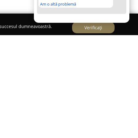
Am o altă problemă
e succesul dumneavoastră.
Verificați
t Veterinar / PETSHOP
etshop, localizat pe Șoseaua Mangaliei 93 în
nt în sprijinirea comunității dedicate animalelor
marcă printr-o echipă de specialiști devotați și o
fiecare pacient, asigurând servicii complexe
bunăstării animalelor. Oferta clinicii cuprinde
izate, tratamente adaptate fiecărui caz în parte,
oduse furnizate prin intermediul petshop-ului.