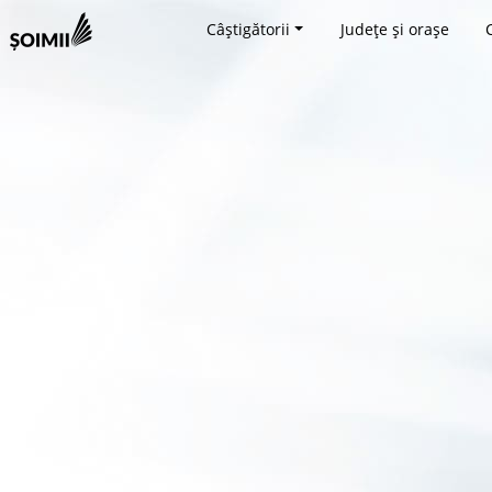
Câștigătorii
Județe și orașe