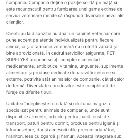
companie. Compania deține o poziție solidă pe piață și
este recunoscută pentru furnizarea unei game extinse de
servicii veterinare menite să răspundă diverselor nevoi ale
clienților.
Clienții au la dispoziție nu doar un cabinet veterinar care
pune accent pe atenție individualizată pentru fiecare
animal, ci și o farmacie veterinară cu o ofertă variată și
bine aprovizionată. În cadrul serviciilor asigurate, PET
SUPPLYES propune soluții complexe ce includ
medicamente, antibiotice, vitamine, unguente, suplimente
alimentare și produse dedicate deparazitării interne și
externe, potrivite atât animalelor de companie, cât și celor
de fermă. Diversitatea produselor este completată de
furaje de diferite tipuri.
Unitatea îndeplinește totodată și rolul unui magazin
specializat pentru animale de companie, unde sunt
disponibile alimente, articole pentru joacă, cuști de
transport, paturi pentru dormit, produse pentru igienă și
înfrumusețare, dar și accesorii utile precum adapători,
hrănitori, lese cu zgardă și hamuri. Această integrare sub