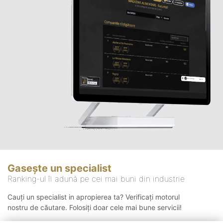
Gasește un specialist
Ranking-ul îi adună pe cei mai buni din industrie
Cauți un specialist in apropierea ta? Verificați motorul
nostru de căutare. Folosiți doar cele mai bune servicii!