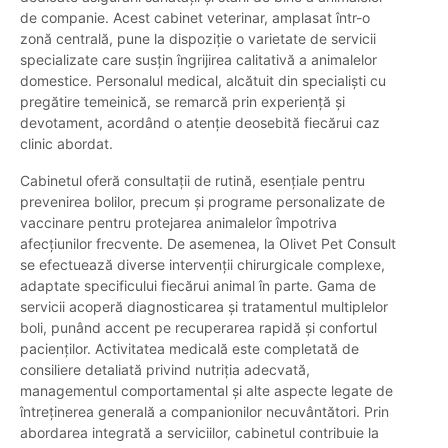
de companie. Acest cabinet veterinar, amplasat într-o
zonă centrală, pune la dispoziție o varietate de servicii
specializate care susțin îngrijirea calitativă a animalelor
domestice. Personalul medical, alcătuit din specialiști cu
pregătire temeinică, se remarcă prin experiență și
devotament, acordând o atenție deosebită fiecărui caz
clinic abordat.
Cabinetul oferă consultații de rutină, esențiale pentru
prevenirea bolilor, precum și programe personalizate de
vaccinare pentru protejarea animalelor împotriva
afecțiunilor frecvente. De asemenea, la Olivet Pet Consult
se efectuează diverse intervenții chirurgicale complexe,
adaptate specificului fiecărui animal în parte. Gama de
servicii acoperă diagnosticarea și tratamentul multiplelor
boli, punând accent pe recuperarea rapidă și confortul
pacienților. Activitatea medicală este completată de
consiliere detaliată privind nutriția adecvată,
managementul comportamental și alte aspecte legate de
întreținerea generală a companionilor necuvântători. Prin
abordarea integrată a serviciilor, cabinetul contribuie la