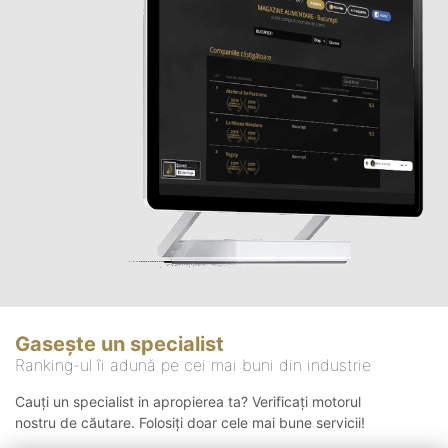
Gasește un specialist
Ranking-ul îi adună pe cei mai buni din industrie
Cauți un specialist in apropierea ta? Verificați motorul
nostru de căutare. Folosiți doar cele mai bune servicii!