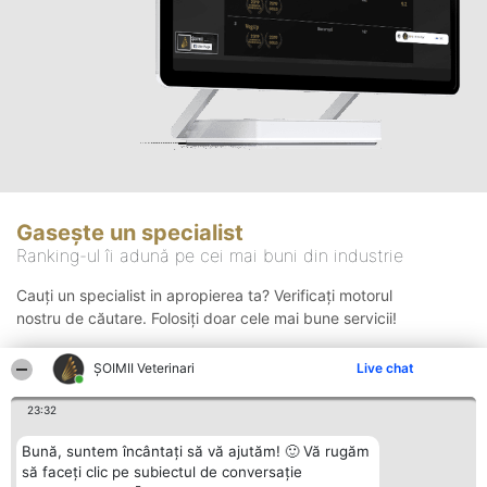
Gasește un specialist
Ranking-ul îi adună pe cei mai buni din industrie
Cauți un specialist in apropierea ta? Verificați motorul
nostru de căutare. Folosiți doar cele mai bune servicii!
ȘOIMII Veterinari
Live chat
Căutare
23:32
Bună, suntem încântați să vă ajutăm! 🙂 Vă rugăm
să faceți clic pe subiectul de conversație