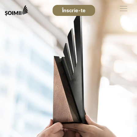
Înscrie-te