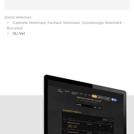
Șoimii Veterinari
Cabinete Veterinare, Farmacii Veterinare, Stomatologie Veterinară -
Bucureşti
OLI Vet