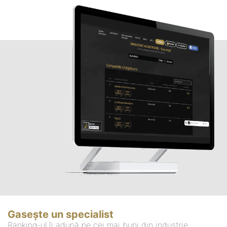
Gasește un specialist
Ranking-ul îi adună pe cei mai buni din industrie