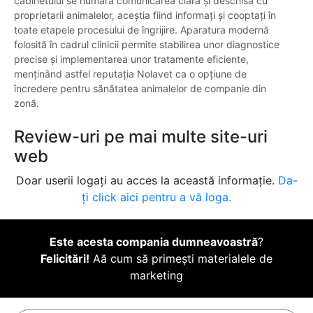
cabinetului se numără comunicarea clară și deschisă cu
proprietarii animalelor, aceștia fiind informați și cooptați în
toate etapele procesului de îngrijire. Aparatura modernă
folosită în cadrul clinicii permite stabilirea unor diagnostice
precise și implementarea unor tratamente eficiente,
menținând astfel reputația Nolavet ca o opțiune de
încredere pentru sănătatea animalelor de companie din
zonă.
Review-uri pe mai multe site-uri
web
Doar userii logați au acces la această informație.
Da-
ți click aici pentru a vă loga.
Este acesta compania dumneavoastră
?
Felicitări!
Aă cum să primești materialele de
marketing