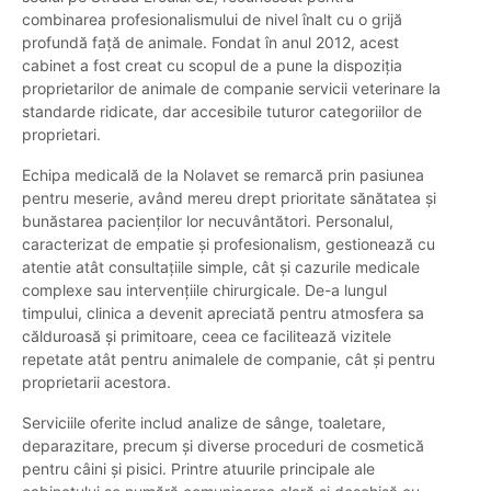
combinarea profesionalismului de nivel înalt cu o grijă
profundă față de animale. Fondat în anul 2012, acest
cabinet a fost creat cu scopul de a pune la dispoziția
proprietarilor de animale de companie servicii veterinare la
standarde ridicate, dar accesibile tuturor categoriilor de
proprietari.
Echipa medicală de la Nolavet se remarcă prin pasiunea
pentru meserie, având mereu drept prioritate sănătatea și
bunăstarea pacienților lor necuvântători. Personalul,
caracterizat de empatie și profesionalism, gestionează cu
atentie atât consultațiile simple, cât și cazurile medicale
complexe sau intervențiile chirurgicale. De-a lungul
timpului, clinica a devenit apreciată pentru atmosfera sa
călduroasă și primitoare, ceea ce facilitează vizitele
repetate atât pentru animalele de companie, cât și pentru
proprietarii acestora.
Serviciile oferite includ analize de sânge, toaletare,
deparazitare, precum și diverse proceduri de cosmetică
pentru câini și pisici. Printre atuurile principale ale