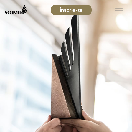
Înscrie-te