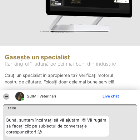
Gasește un specialist
Ranking-ul îi adună pe cei mai buni din industrie
Cauți un specialist in apropierea ta? Verificați motorul
nostru de căutare. Folosiți doar cele mai bune servicii!
ȘOIMII Veterinari
Live chat
Căutare
14:06
Bună, suntem încântați să vă ajutăm! 🙂 Vă rugăm
să faceți clic pe subiectul de conversație
corespunzător! 🙂