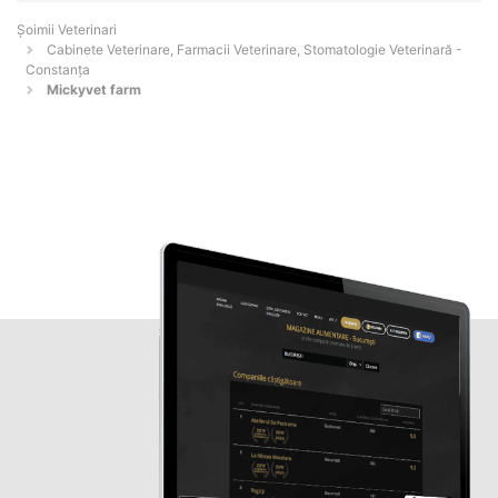
Șoimii Veterinari
Cabinete Veterinare, Farmacii Veterinare, Stomatologie Veterinară -
Constanţa
Mickyvet farm