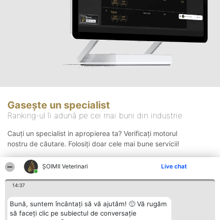
Gasește un specialist
Ranking-ul îi adună pe cei mai buni din industrie
Cauți un specialist in apropierea ta? Verificați motorul
nostru de căutare. Folosiți doar cele mai bune servicii!
ȘOIMII Veterinari
Live chat
Căutare
14:37
Bună, suntem încântați să vă ajutăm! 🙂 Vă rugăm
să faceți clic pe subiectul de conversație