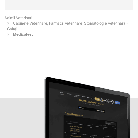
Șoimii Veterinari
Cabinete Veterinare, Farmacii Veterinare, Stomatologie Veterinară -
Galaţi
Medicalvet