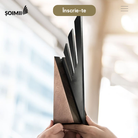
Înscrie-te