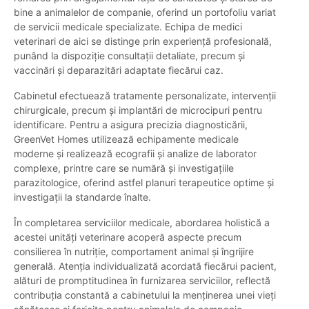
bine a animalelor de companie, oferind un portofoliu variat
de servicii medicale specializate. Echipa de medici
veterinari de aici se distinge prin experiență profesională,
punând la dispoziție consultații detaliate, precum și
vaccinări și deparazitări adaptate fiecărui caz.
Cabinetul efectuează tratamente personalizate, intervenții
chirurgicale, precum și implantări de microcipuri pentru
identificare. Pentru a asigura precizia diagnosticării,
GreenVet Homes utilizează echipamente medicale
moderne și realizează ecografii și analize de laborator
complexe, printre care se numără și investigațiile
parazitologice, oferind astfel planuri terapeutice optime și
investigații la standarde înalte.
În completarea serviciilor medicale, abordarea holistică a
acestei unități veterinare acoperă aspecte precum
consilierea în nutriție, comportament animal și îngrijire
generală. Atenția individualizată acordată fiecărui pacient,
alături de promptitudinea în furnizarea serviciilor, reflectă
contribuția constantă a cabinetului la menținerea unei vieți