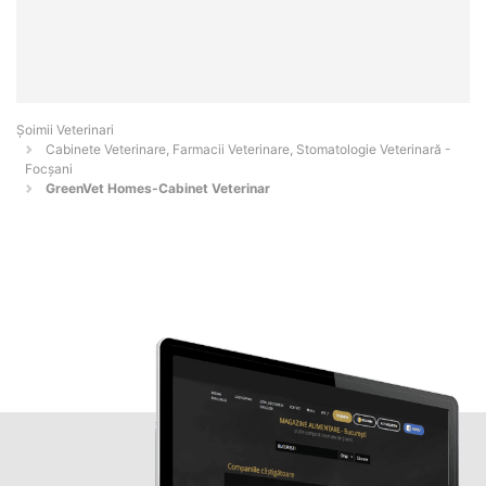
Șoimii Veterinari
Cabinete Veterinare, Farmacii Veterinare, Stomatologie Veterinară -
Focşani
GreenVet Homes-Cabinet Veterinar