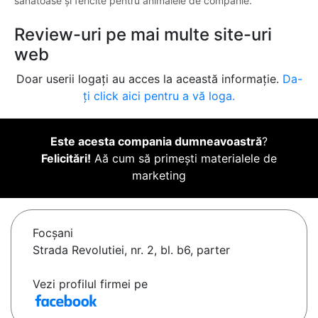
sănătoase și fericite pentru animalele de companie.
Review-uri pe mai multe site-uri
web
Doar userii logați au acces la această informație.
Da-
ți click aici pentru a vă loga.
Este acesta compania dumneavoastră
?
Felicitări!
Aă cum să primești materialele de
marketing
Focşani
Strada Revolutiei, nr. 2, bl. b6, parter
Vezi profilul firmei pe