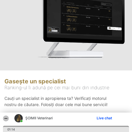
Gasește un specialist
Ranking-ul îi adună pe cei mai buni din industrie
Cauți un specialist in apropierea ta? Verificați motorul
nostru de căutare. Folosiți doar cele mai bune servicii!
ȘOIMII Veterinari
Live chat
Căutare
01:14