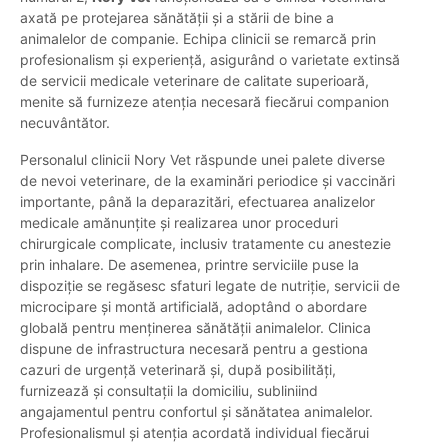
axată pe protejarea sănătății și a stării de bine a
animalelor de companie. Echipa clinicii se remarcă prin
profesionalism și experiență, asigurând o varietate extinsă
de servicii medicale veterinare de calitate superioară,
menite să furnizeze atenția necesară fiecărui companion
necuvântător.
Personalul clinicii Nory Vet răspunde unei palete diverse
de nevoi veterinare, de la examinări periodice și vaccinări
importante, până la deparazitări, efectuarea analizelor
medicale amănunțite și realizarea unor proceduri
chirurgicale complicate, inclusiv tratamente cu anestezie
prin inhalare. De asemenea, printre serviciile puse la
dispoziție se regăsesc sfaturi legate de nutriție, servicii de
microcipare și montă artificială, adoptând o abordare
globală pentru menținerea sănătății animalelor. Clinica
dispune de infrastructura necesară pentru a gestiona
cazuri de urgență veterinară și, după posibilități,
furnizează și consultații la domiciliu, subliniind
angajamentul pentru confortul și sănătatea animalelor.
Profesionalismul și atenția acordată individual fiecărui