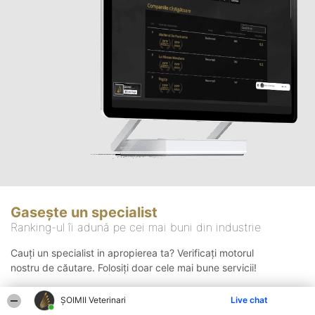
Gasește un specialist
Ranking-ul îi adună pe cei mai buni din industrie
Cauți un specialist in apropierea ta? Verificați motorul
nostru de căutare. Folosiți doar cele mai bune servicii!
ȘOIMII Veterinari
Live chat
Căutare