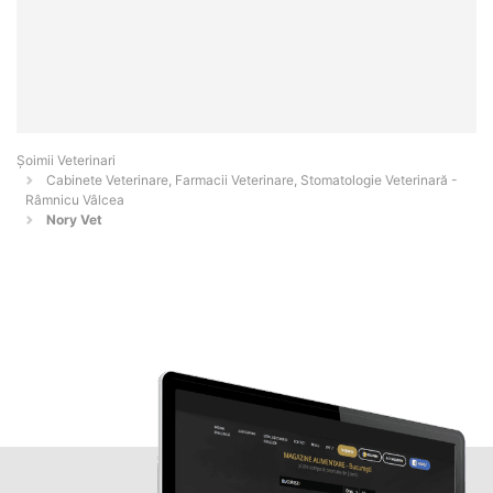
Șoimii Veterinari
Cabinete Veterinare, Farmacii Veterinare, Stomatologie Veterinară -
Râmnicu Vâlcea
Nory Vet