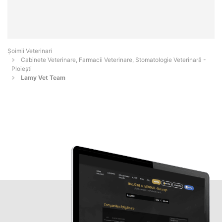
Șoimii Veterinari
Cabinete Veterinare, Farmacii Veterinare, Stomatologie Veterinară -
Ploieşti
Lamy Vet Team