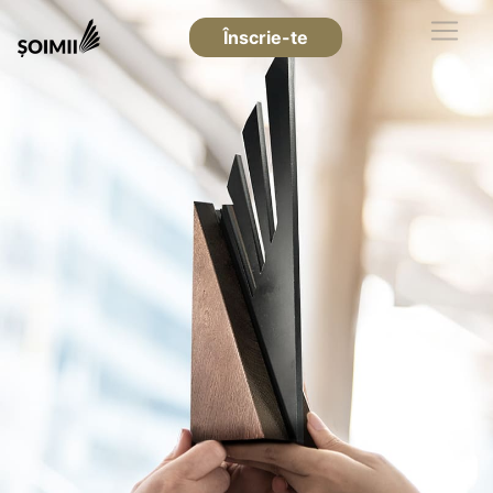
Înscrie-te