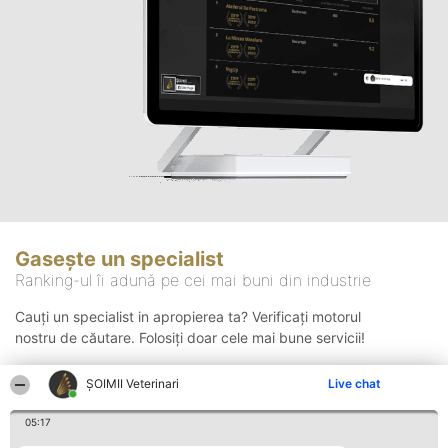
Gasește un specialist
Ranking-ul îi adună pe cei mai buni din industrie
Cauți un specialist in apropierea ta? Verificați motorul
nostru de căutare. Folosiți doar cele mai bune servicii!
ȘOIMII Veterinari
Live chat
Căutare
05:17