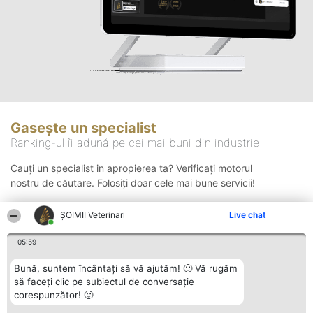
Gasește un specialist
Ranking-ul îi adună pe cei mai buni din industrie
Cauți un specialist in apropierea ta? Verificați motorul
nostru de căutare. Folosiți doar cele mai bune servicii!
ȘOIMII Veterinari
Live chat
Căutare
05:59
Bună, suntem încântați să vă ajutăm! 🙂 Vă rugăm
să faceți clic pe subiectul de conversație
corespunzător! 🙂