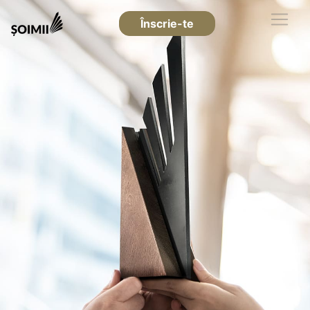
Înscrie-te