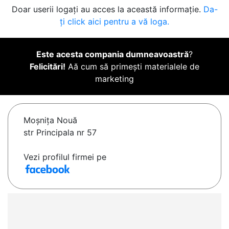
Doar userii logați au acces la această informație.
Da-
ți click aici pentru a vă loga.
Este acesta compania dumneavoastră
?
Felicitări!
Aă cum să primești materialele de
marketing
Moşniţa Nouă
str Principala nr 57
Vezi profilul firmei pe