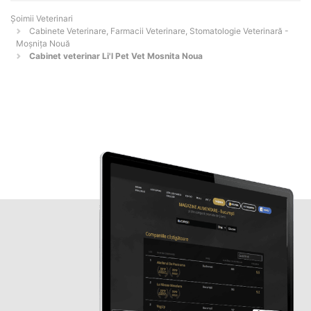
Șoimii Veterinari
Cabinete Veterinare, Farmacii Veterinare, Stomatologie Veterinară -
Moşniţa Nouă
Cabinet veterinar Li'l Pet Vet Mosnita Noua