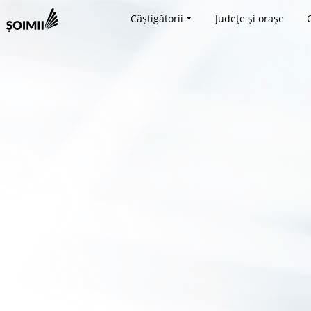
Câștigătorii
Județe și orașe