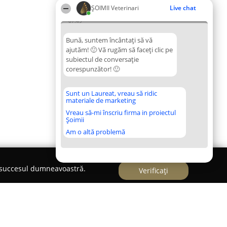
ȘOIMII Veterinari
Live chat
07:49
Bună, suntem încântați să vă
ajutăm! 🙂 Vă rugăm să faceți clic pe
subiectul de conversație
corespunzător! 🙂
Sunt un Laureat, vreau să ridic
materiale de marketing
Vreau să-mi înscriu firma in proiectul
Șoimii
Am o altă problemă
e succesul dumneavoastră.
Verificați