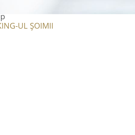
op
ING-UL ȘOIMII