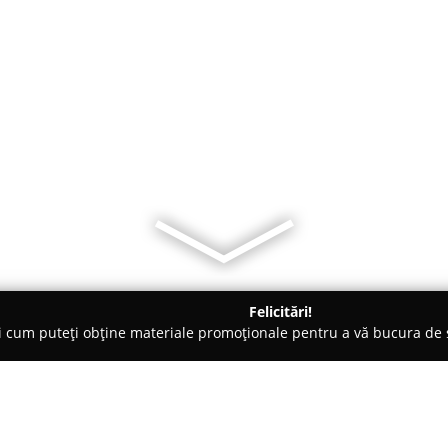
Felicitări!
ți cum puteți obține materiale promoționale pentru a vă bucura d
eterinare, Stomatologie Veterinară - Ploieşti
Hippie Pet Shop