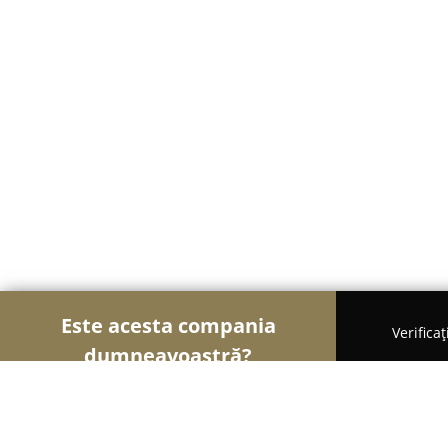
Este acesta compania
Verifica
dumneavoastră?
Șoimii Veterinari
Cabinete Veterinare, Farmacii V