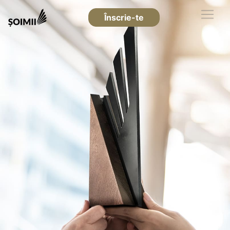
Înscrie-te