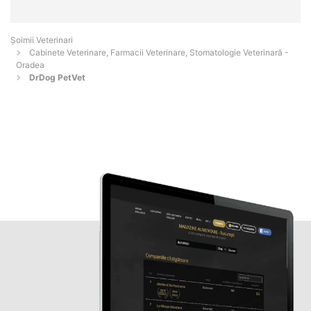
Șoimii Veterinari
Cabinete Veterinare, Farmacii Veterinare, Stomatologie Veterinară -
Oradea
DrDog PetVet