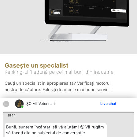
Gasește un specialist
Ranking-ul îi adună pe cei mai buni din industrie
Cauți un specialist in apropierea ta? Verificați motorul
nostru de căutare. Folosiți doar cele mai bune servicii!
ȘOIMII Veterinari
Live chat
Căutare
19:14
Bună, suntem încântați să vă ajutăm! 🙂 Vă rugăm
să faceți clic pe subiectul de conversație