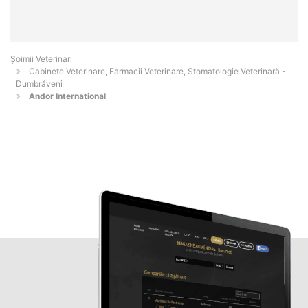
Șoimii Veterinari
Cabinete Veterinare, Farmacii Veterinare, Stomatologie Veterinară -
Dumbrăveni
Andor International