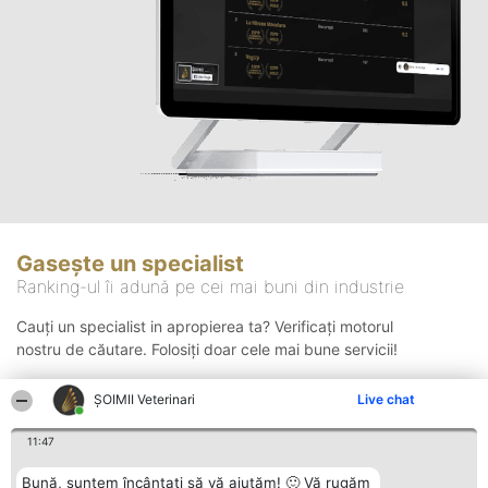
Gasește un specialist
Ranking-ul îi adună pe cei mai buni din industrie
Cauți un specialist in apropierea ta? Verificați motorul
nostru de căutare. Folosiți doar cele mai bune servicii!
ȘOIMII Veterinari
Live chat
Căutare
11:47
Bună, suntem încântați să vă ajutăm! 🙂 Vă rugăm