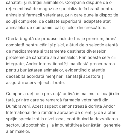
sănătății și nutriției animalelor. Compania dispune de o
rețea extinsă de magazine specializate în hrană pentru
animale și farmacii veterinare, prin care pune la dispoziție
soluții complete, de calitate superioară, adaptate atât
animalelor de companie, cât și celor din crescătorii.
Oferta bogată de produse include furaje premium, hrană
completă pentru câini și pisici, alături de o selecție atentă
de medicamente și tratamente destinate diverselor
probleme de sănătate ale animalelor. Prin aceste servicii
integrate, Andor International își manifestă preocuparea
pentru bunăstarea animalelor, evidențiind o atenție
deosebită acordată menținerii sănătății acestora și
asigurării unei vieți echilibrate.
Compania deține o prezență activă în mai multe locații din
țară, printre care se remarcă farmacia veterinară din
Dumbrăveni. Acest aspect demonstrează dorința Andor
International de a rămâne aproape de clienți și de a oferi
sprijin specializat la nivel local, contribuind la dezvoltarea
sectorului zootehnic și la îmbunătățirea bunăstării generale
a animalelor.