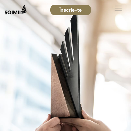
Înscrie-te