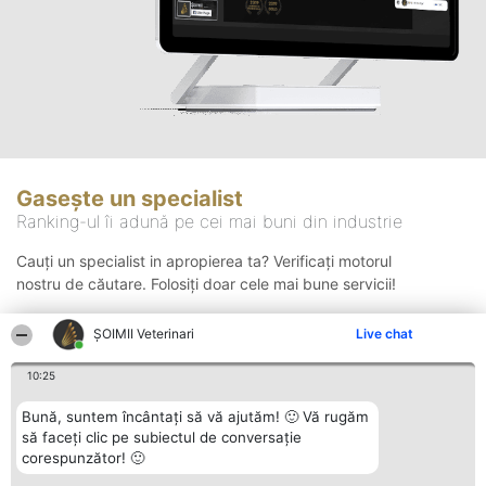
Gasește un specialist
Ranking-ul îi adună pe cei mai buni din industrie
Cauți un specialist in apropierea ta? Verificați motorul
nostru de căutare. Folosiți doar cele mai bune servicii!
ȘOIMII Veterinari
Live chat
Căutare
10:25
Bună, suntem încântați să vă ajutăm! 🙂 Vă rugăm
să faceți clic pe subiectul de conversație
corespunzător! 🙂