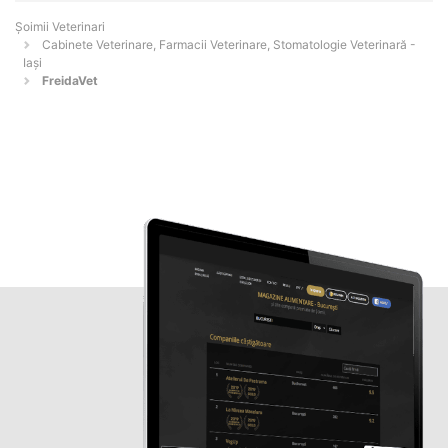
Șoimii Veterinari
Cabinete Veterinare, Farmacii Veterinare, Stomatologie Veterinară -
Iaşi
FreidaVet