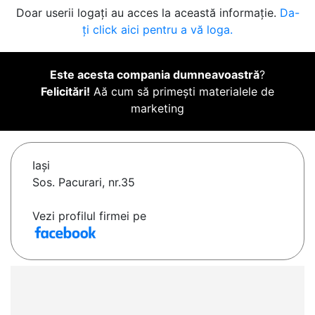
Doar userii logați au acces la această informație.
Da-
ți click aici pentru a vă loga.
Este acesta compania dumneavoastră
?
Felicitări!
Aă cum să primești materialele de
marketing
Iaşi
Sos. Pacurari, nr.35
Vezi profilul firmei pe