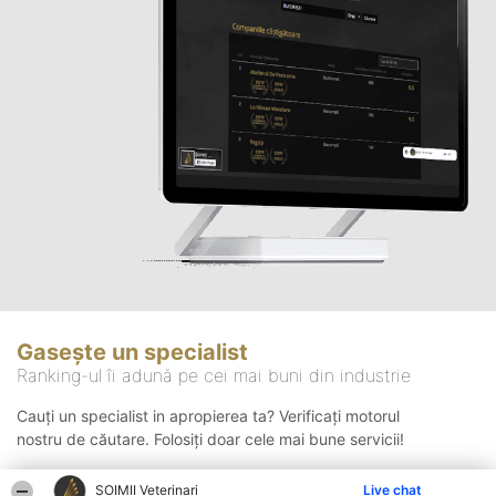
Gasește un specialist
Ranking-ul îi adună pe cei mai buni din industrie
Cauți un specialist in apropierea ta? Verificați motorul
nostru de căutare. Folosiți doar cele mai bune servicii!
ȘOIMII Veterinari
Live chat