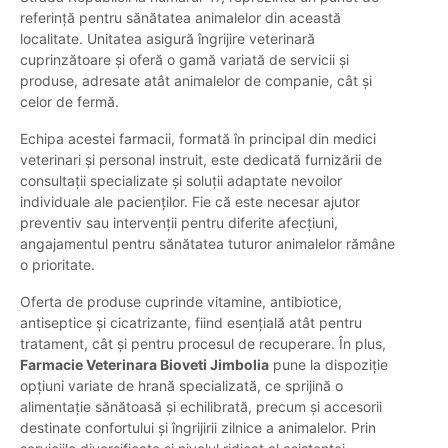
referință pentru sănătatea animalelor din această
localitate. Unitatea asigură îngrijire veterinară
cuprinzătoare și oferă o gamă variată de servicii și
produse, adresate atât animalelor de companie, cât și
celor de fermă.
Echipa acestei farmacii, formată în principal din medici
veterinari și personal instruit, este dedicată furnizării de
consultații specializate și soluții adaptate nevoilor
individuale ale pacienților. Fie că este necesar ajutor
preventiv sau intervenții pentru diferite afecțiuni,
angajamentul pentru sănătatea tuturor animalelor rămâne
o prioritate.
Oferta de produse cuprinde vitamine, antibiotice,
antiseptice și cicatrizante, fiind esențială atât pentru
tratament, cât și pentru procesul de recuperare. În plus,
Farmacie Veterinara Bioveti Jimbolia
pune la dispoziție
opțiuni variate de hrană specializată, ce sprijină o
alimentație sănătoasă și echilibrată, precum și accesorii
destinate confortului și îngrijirii zilnice a animalelor. Prin