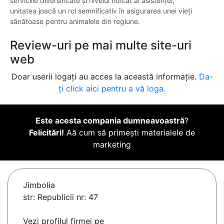
serviciile diversificate și nivelul ridicat al asistenței,
unitatea joacă un rol semnificativ în asigurarea unei vieți
sănătoase pentru animalele din regiune.
Review-uri pe mai multe site-uri
web
Doar userii logați au acces la această informație.
Da-
ți click aici pentru a vă loga.
Este acesta compania dumneavoastră
?
Felicitări!
Aă cum să primești materialele de
marketing
Jimbolia
str: Republicii nr: 47
Vezi profilul firmei pe