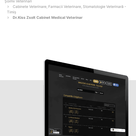
Șoimii Veterinari
Cabinete Veterinare, Farmacii Veterinare, Stomatologie Veterinară -
Timiş
Dr.Kiss Zsolt Cabinet Medical Veterinar