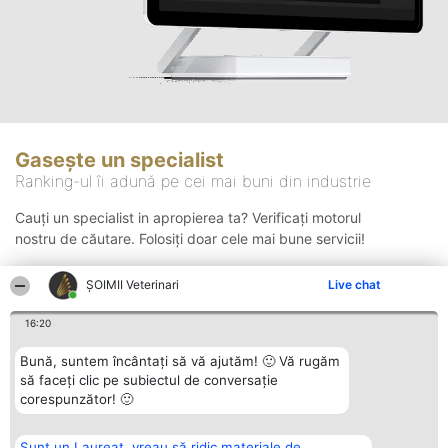
Gasește un specialist
Ranking-ul îi adună pe cei mai buni din industrie
Cauți un specialist in apropierea ta? Verificați motorul
nostru de căutare. Folosiți doar cele mai bune servicii!
ȘOIMII Veterinari
Live chat
Căutare
16:20
Bună, suntem încântați să vă ajutăm! 🙂 Vă rugăm
să faceți clic pe subiectul de conversație
corespunzător! 🙂
Sunt un Laureat, vreau să ridic materiale de