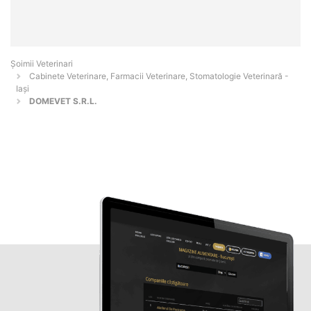
Șoimii Veterinari
Cabinete Veterinare, Farmacii Veterinare, Stomatologie Veterinară -
Iaşi
DOMEVET S.R.L.