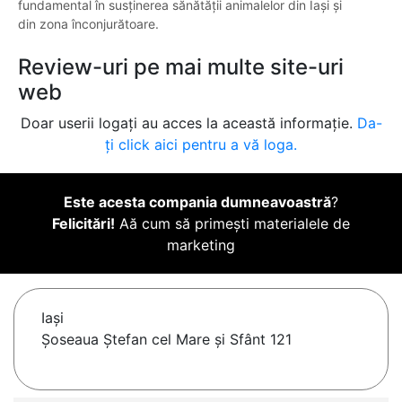
fundamental în susținerea sănătății animalelor din Iași și
din zona înconjurătoare.
Review-uri pe mai multe site-uri
web
Doar userii logați au acces la această informație.
Da-
ți click aici pentru a vă loga.
Este acesta compania dumneavoastră
?
Felicitări!
Aă cum să primești materialele de
marketing
Iaşi
Șoseaua Ștefan cel Mare și Sfânt 121