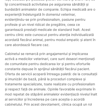
își concentrează activitatea pe asigurarea sănătății și
bunăstării animalelor de companie. Echipa medicală are o
experiență îndelungată în domeniul veterinar,
evidențiindu-se prin profesionalism, pasiune pentru
profesie și un nivel ridicat de pregătire, ceea ce
garantează prestații medicale de standard înalt. Acest
centru clinic este cunoscut pentru atenția individualizată
acordată fiecărui animal, pentru modul empatic și atent în
care abordează fiecare caz.
Cabinetul se remarcă prin angajamentul și implicarea
activă a medicilor veterinari, care sunt deseori menționați
de comunitate pentru dedicarea lor și pentru eforturile
constante depuse în sprijinul sănătății fiecărui pacient.
Oferta de servicii acoperă întreaga paletă: de la consultații
și imunizări de bază, până la proceduri complexe și
tratamente specializate, toate realizate cu profesionalism
și respect față de animale. Opinile favorabile exprimate în
mod repetat de stăpânii animalelor evidențiază nivelul înalt
al serviciilor și încrederea pe care aceștia o acordă
cabinetului. Prin acest devotament, clinica ocupă un rol