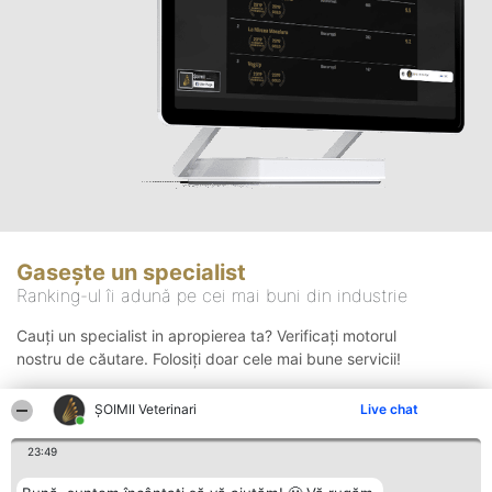
Gasește un specialist
Ranking-ul îi adună pe cei mai buni din industrie
Cauți un specialist in apropierea ta? Verificați motorul
nostru de căutare. Folosiți doar cele mai bune servicii!
ȘOIMII Veterinari
Live chat
Căutare
23:49