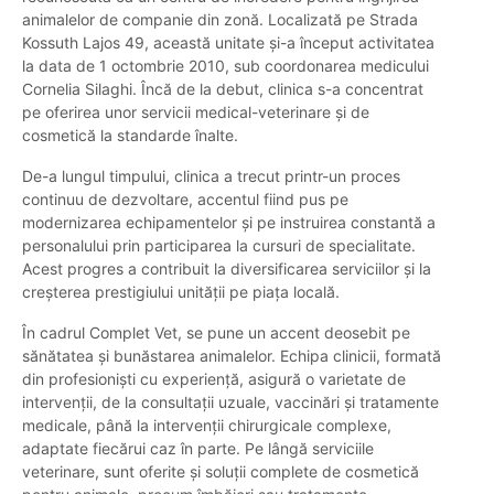
animalelor de companie din zonă. Localizată pe Strada
Kossuth Lajos 49, această unitate și-a început activitatea
la data de 1 octombrie 2010, sub coordonarea medicului
Cornelia Silaghi. Încă de la debut, clinica s-a concentrat
pe oferirea unor servicii medical-veterinare și de
cosmetică la standarde înalte.
De-a lungul timpului, clinica a trecut printr-un proces
continuu de dezvoltare, accentul fiind pus pe
modernizarea echipamentelor și pe instruirea constantă a
personalului prin participarea la cursuri de specialitate.
Acest progres a contribuit la diversificarea serviciilor și la
creșterea prestigiului unității pe piața locală.
În cadrul Complet Vet, se pune un accent deosebit pe
sănătatea și bunăstarea animalelor. Echipa clinicii, formată
din profesioniști cu experiență, asigură o varietate de
intervenții, de la consultații uzuale, vaccinări și tratamente
medicale, până la intervenții chirurgicale complexe,
adaptate fiecărui caz în parte. Pe lângă serviciile
veterinare, sunt oferite și soluții complete de cosmetică