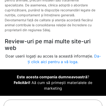
pentru animale, precum îmbăieri sau tratamente
specializate. De asemenea, clinica adoptă o abordare
cuprinzătoare, punând la dispoziție recomandări legate de
nutriție, comportament și întreținere generală.
Devotamentul față de calitate și atenția acordată fiecărui
animal contribuie la consolidarea relației de încredere cu
proprietarii din regiunea Sălaj.
Review-uri pe mai multe site-uri
web
Doar userii logați au acces la această informație.
Da-
ți click aici pentru a vă loga.
Este acesta compania dumneavoastră
?
Felicitări!
Aă cum să primești materialele de
marketing