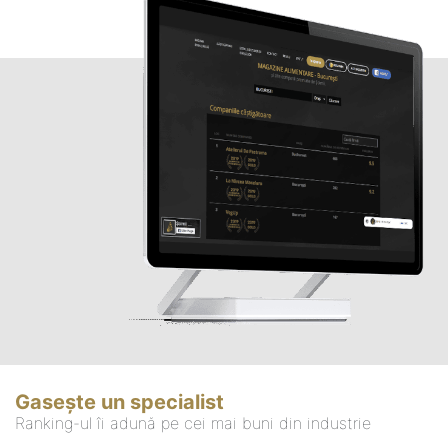
Gasește un specialist
Ranking-ul îi adună pe cei mai buni din industrie