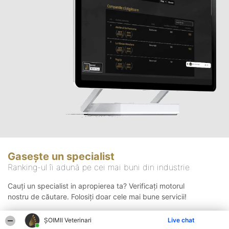
Gasește un specialist
Ranking-ul îi adună pe cei mai buni din industrie
Cauți un specialist in apropierea ta? Verificați motorul
nostru de căutare. Folosiți doar cele mai bune servicii!
ȘOIMII Veterinari
Live chat