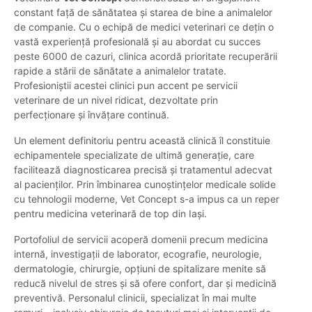
constant față de sănătatea și starea de bine a animalelor
de companie. Cu o echipă de medici veterinari ce dețin o
vastă experiență profesională și au abordat cu succes
peste 6000 de cazuri, clinica acordă prioritate recuperării
rapide a stării de sănătate a animalelor tratate.
Profesioniștii acestei clinici pun accent pe servicii
veterinare de un nivel ridicat, dezvoltate prin
perfecționare și învățare continuă.
Un element definitoriu pentru această clinică îl constituie
echipamentele specializate de ultimă generație, care
facilitează diagnosticarea precisă și tratamentul adecvat
al pacienților. Prin îmbinarea cunoștințelor medicale solide
cu tehnologii moderne, Vet Concept s-a impus ca un reper
pentru medicina veterinară de top din Iași.
Portofoliul de servicii acoperă domenii precum medicina
internă, investigații de laborator, ecografie, neurologie,
dermatologie, chirurgie, opțiuni de spitalizare menite să
reducă nivelul de stres și să ofere confort, dar și medicină
preventivă. Personalul clinicii, specializat în mai multe