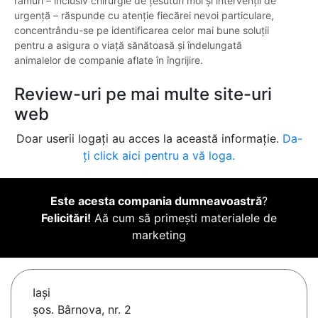
ramuri – inclusiv chirurgie de țesuturi moi și intervenții de
urgență – răspunde cu atenție fiecărei nevoi particulare,
concentrându-se pe identificarea celor mai bune soluții
pentru a asigura o viață sănătoasă și îndelungată
animalelor de companie aflate în îngrijire.
Review-uri pe mai multe site-uri
web
Doar userii logați au acces la această informație.
Da-
ți click aici pentru a vă loga.
Este acesta compania dumneavoastră
?
Felicitări!
Aă cum să primești materialele de
marketing
Iaşi
șos. Bârnova, nr. 2