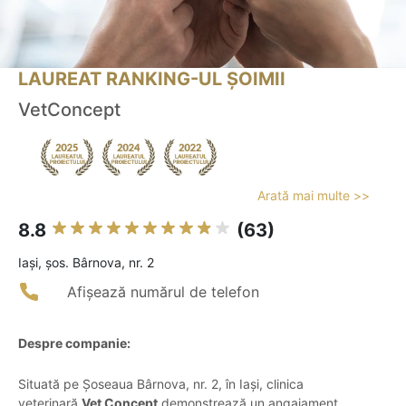
LAUREAT RANKING-UL ȘOIMII
VetConcept
Arată mai multe >>
8.8
(63)
Iaşi, șos. Bârnova, nr. 2
Afișează numărul de telefon
Despre companie:
Situată pe Șoseaua Bârnova, nr. 2, în Iași, clinica
veterinară
Vet Concept
demonstrează un angajament