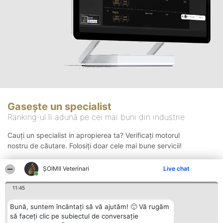
Gasește un specialist
Ranking-ul îi adună pe cei mai buni din industrie
Cauți un specialist in apropierea ta? Verificați motorul
nostru de căutare. Folosiți doar cele mai bune servicii!
ȘOIMII Veterinari
Live chat
Căutare
11:45
Bună, suntem încântați să vă ajutăm! 🙂 Vă rugăm
să faceți clic pe subiectul de conversație