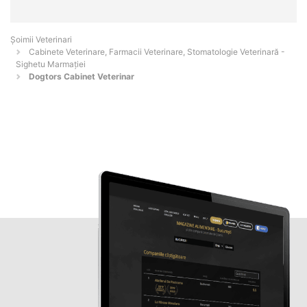
Șoimii Veterinari
Cabinete Veterinare, Farmacii Veterinare, Stomatologie Veterinară -
Sighetu Marmaţiei
Dogtors Cabinet Veterinar