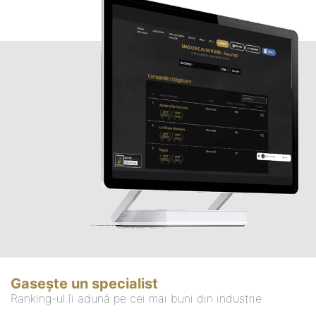
Gasește un specialist
Ranking-ul îi adună pe cei mai buni din industrie