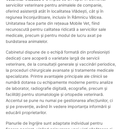
serviciilor veterinare pentru animalele de companie,
oferind asistență atât în localitatea Vlădești, cât și în
regiunea înconjurătoare, inclusiv în Râmnicu Vâlcea.
Unitatatea face parte din rețeaua Mobile Vet, fiind
recunoscută pentru calitatea ridicată a serviciilor sale
medicale, precum și pentru modul de lucru axat pe
bunăstarea animalelor.
Cabinetul dispune de o echipă formată din profesioniști
dedicați care acoperă o varietate largă de servicii
veterinare, de la consultații generale și vaccinări periodice,
la proceduri chirurgicale avansate și tratamente medicale
specializate. Printre avantajele principale ale clinicii se
numără dotarea cu echipamente moderne pentru analize
de laborator, radiografie digitală, ecografie, precum și
facilități pentru stomatologie și ortopedie veterinară.
Accentul se pune nu numai pe gestionarea afecțiunilor, ci
și pe prevenție, având în vedere importanța informării și
educării proprietarilor.
Planurile de îngrijire sunt adaptate individual pentru