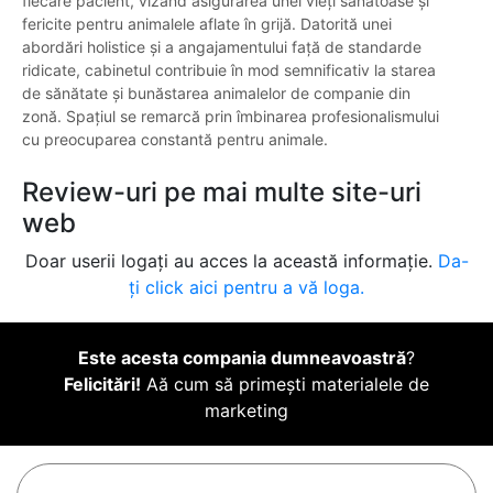
fiecare pacient, vizând asigurarea unei vieți sănătoase și
fericite pentru animalele aflate în grijă. Datorită unei
abordări holistice și a angajamentului față de standarde
ridicate, cabinetul contribuie în mod semnificativ la starea
de sănătate și bunăstarea animalelor de companie din
zonă. Spațiul se remarcă prin îmbinarea profesionalismului
cu preocuparea constantă pentru animale.
Review-uri pe mai multe site-uri
web
Doar userii logați au acces la această informație.
Da-
ți click aici pentru a vă loga.
Este acesta compania dumneavoastră
?
Felicitări!
Aă cum să primești materialele de
marketing