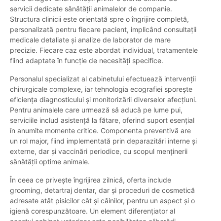
servicii dedicate sănătății animalelor de companie.
Structura clinicii este orientată spre o îngrijire completă,
personalizată pentru fiecare pacient, implicând consultații
medicale detaliate și analize de laborator de mare
precizie. Fiecare caz este abordat individual, tratamentele
fiind adaptate în funcție de necesități specifice.
Personalul specializat al cabinetului efectuează intervenții
chirurgicale complexe, iar tehnologia ecografiei sporește
eficiența diagnosticului și monitorizării diverselor afecțiuni.
Pentru animalele care urmează să aducă pe lume pui,
serviciile includ asistență la fătare, oferind suport esențial
în anumite momente critice. Componenta preventivă are
un rol major, fiind implementată prin deparazitări interne și
externe, dar și vaccinări periodice, cu scopul menținerii
sănătății optime animale.
În ceea ce privește îngrijirea zilnică, oferta include
grooming, detartraj dentar, dar și proceduri de cosmetică
adresate atât pisicilor cât și câinilor, pentru un aspect și o
igienă corespunzătoare. Un element diferențiator al