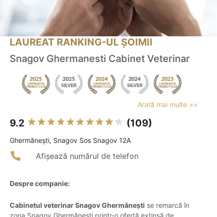
LAUREAT RANKING-UL ȘOIMII
Snagov Ghermanesti Cabinet Veterinar
Arată mai multe >>
9.2
(109)
Ghermăneşti, Snagov Sos Snagov 12A
Afișează numărul de telefon
Despre companie:
Cabinetul veterinar Snagov Ghermănești
se remarcă în
zona Snagov Ghermănești printr-o ofertă extinsă de