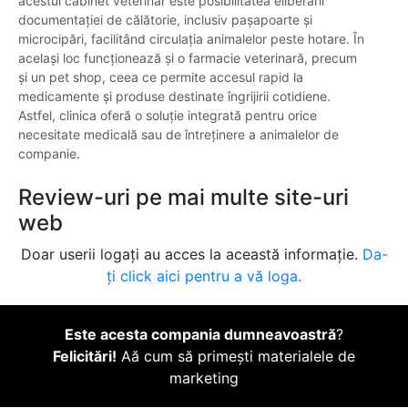
acestui cabinet veterinar este posibilitatea eliberării
documentației de călătorie, inclusiv pașapoarte și
microcipări, facilitând circulația animalelor peste hotare. În
același loc funcționează și o farmacie veterinară, precum
și un pet shop, ceea ce permite accesul rapid la
medicamente și produse destinate îngrijirii cotidiene.
Astfel, clinica oferă o soluție integrată pentru orice
necesitate medicală sau de întreținere a animalelor de
companie.
Review-uri pe mai multe site-uri
web
Doar userii logați au acces la această informație.
Da-
ți click aici pentru a vă loga.
Este acesta compania dumneavoastră
?
Felicitări!
Aă cum să primești materialele de
marketing