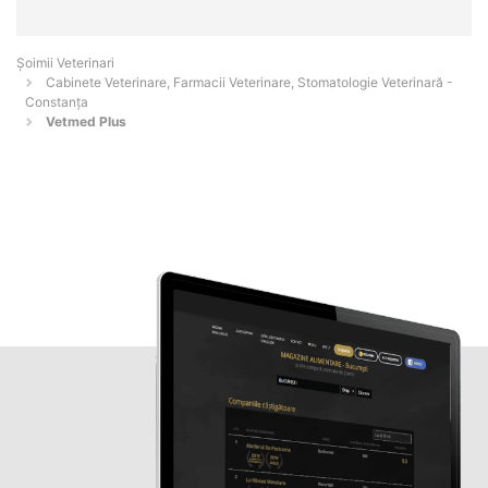
Șoimii Veterinari
Cabinete Veterinare, Farmacii Veterinare, Stomatologie Veterinară -
Constanţa
Vetmed Plus