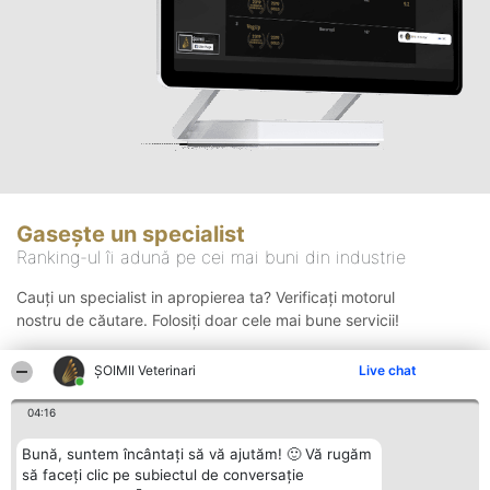
Gasește un specialist
Ranking-ul îi adună pe cei mai buni din industrie
Cauți un specialist in apropierea ta? Verificați motorul
nostru de căutare. Folosiți doar cele mai bune servicii!
ȘOIMII Veterinari
Live chat
Căutare
04:16
Bună, suntem încântați să vă ajutăm! 🙂 Vă rugăm
să faceți clic pe subiectul de conversație