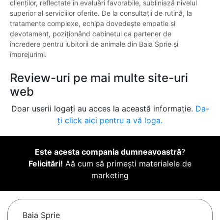
clienților, reflectate în evaluări favorabile, subliniază nivelul
superior al serviciilor oferite. De la consultații de rutină, la
tratamente complexe, echipa dovedește empatie și
devotament, poziționând cabinetul ca partener de
încredere pentru iubitorii de animale din Baia Sprie și
împrejurimi.
Review-uri pe mai multe site-uri
web
Doar userii logați au acces la această informație.
Da-
ți click aici pentru a vă loga.
Este acesta compania dumneavoastră
?
Felicitări!
Aă cum să primești materialele de
marketing
Baia Sprie