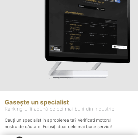
Gasește un specialist
Ranking-ul îi adună pe cei mai buni din industrie
Cauți un specialist in apropierea ta? Verificați motorul
nostru de căutare. Folosiți doar cele mai bune servicii!