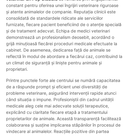
constant pentru oferirea unei îngrijiri veterinare riguroase
și atente animalelor de companie. Reputația clinicii este
consolidată de standardele ridicate ale serviciilor
furnizate, fiecare pacient beneficiind de o atenție specială
și de tratament adecvat. Echipa de medici veterinari
demonstrează un profesionalism deosebit, acordând o
grijă minuțioasă fiecărei proceduri medicale efectuate la
cabinet. De asemenea, dedicarea față de animale se
reflectă în modul de abordare a fiecărui caz, contribuind la
un climat de siguranță și liniște pentru animale și
proprietari.
Printre punctele forte ale centrului se numără capacitatea
de a răspunde prompt și eficient unei diversități de
probleme veterinare, asigurând intervenții rapide atunci
când situația o impune. Profesioniștii din cadrul unității
medicale aleg cele mai adecvate soluții terapeutice,
explicând cu claritate fiecare etapă a tratamentului
proprietarilor de animale. Această transparență facilitează
colaborarea și susține implicarea stăpânilor în procesul de
vindecare al animalelor. Reacțiile pozitive din partea