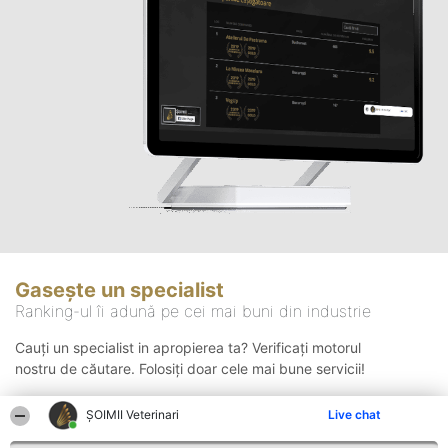
Gasește un specialist
Ranking-ul îi adună pe cei mai buni din industrie
Cauți un specialist in apropierea ta? Verificați motorul
nostru de căutare. Folosiți doar cele mai bune servicii!
ȘOIMII Veterinari
Live chat
Căutare