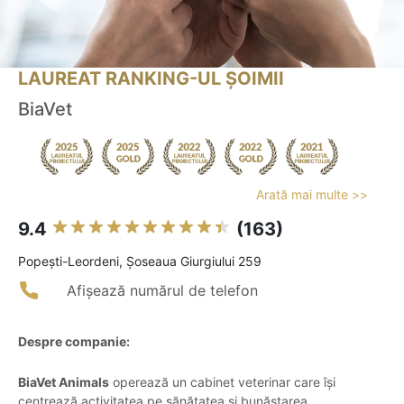
LAUREAT RANKING-UL ȘOIMII
BiaVet
Arată mai multe >>
9.4
(163)
Popeşti-Leordeni, Șoseaua Giurgiului 259
Afișează numărul de telefon
Despre companie:
BiaVet Animals
operează un cabinet veterinar care își
centrează activitatea pe sănătatea și bunăstarea