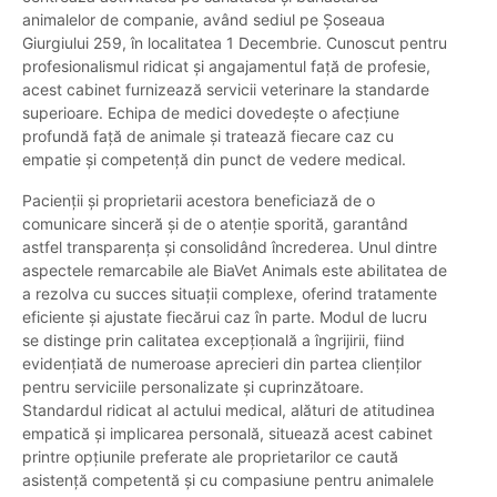
animalelor de companie, având sediul pe Șoseaua
Giurgiului 259, în localitatea 1 Decembrie. Cunoscut pentru
profesionalismul ridicat și angajamentul față de profesie,
acest cabinet furnizează servicii veterinare la standarde
superioare. Echipa de medici dovedește o afecțiune
profundă față de animale și tratează fiecare caz cu
empatie și competență din punct de vedere medical.
Pacienții și proprietarii acestora beneficiază de o
comunicare sinceră și de o atenție sporită, garantând
astfel transparența și consolidând încrederea. Unul dintre
aspectele remarcabile ale BiaVet Animals este abilitatea de
a rezolva cu succes situații complexe, oferind tratamente
eficiente și ajustate fiecărui caz în parte. Modul de lucru
se distinge prin calitatea excepțională a îngrijirii, fiind
evidențiată de numeroase aprecieri din partea clienților
pentru serviciile personalizate și cuprinzătoare.
Standardul ridicat al actului medical, alături de atitudinea
empatică și implicarea personală, situează acest cabinet
printre opțiunile preferate ale proprietarilor ce caută
asistență competentă și cu compasiune pentru animalele