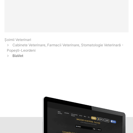
Șoimii Veterinari
Cabinete Veterinare, Farmacii Veterinare, Stomatologie Veterinară -
Popeşti-Leordeni
BiaVet