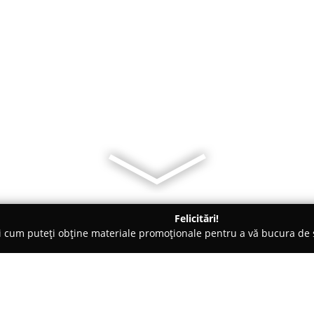
Felicitări!
ți cum puteți obține materiale promoționale pentru a vă bucura d
Veterinare, Stomatologie Veterinară - Arad
Cabinet veterinar Dr