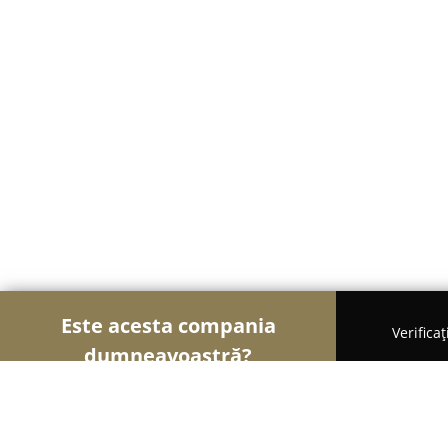
Este acesta compania
Verifica
dumneavoastră?
Șoimii Veterinari
Cabinete Veterinare, Farmacii 