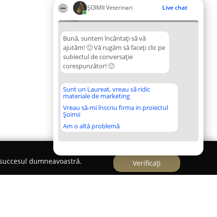
ȘOIMII Veterinari
Live chat
19:40
Bună, suntem încântați să vă
ajutăm! 🙂 Vă rugăm să faceți clic pe
subiectul de conversație
corespunzător! 🙂
Sunt un Laureat, vreau să ridic
materiale de marketing
Vreau să-mi înscriu firma in proiectul
Șoimii
Am o altă problemă
e succesul dumneavoastră.
Verificați
. Tatar Raul