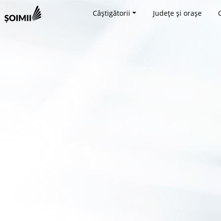
Câștigătorii
Județe și orașe