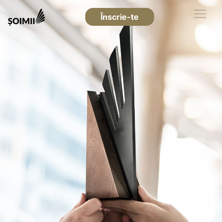
Înscrie-te