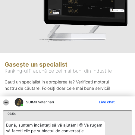
Gasește un specialist
Ranking-ul îi adună pe cei mai buni din industrie
Cauți un specialist in apropierea ta? Verificați motorul
nostru de căutare. Folosiți doar cele mai bune servicii!
ȘOIMII Veterinari
Live chat
Căutare
09:54
Bună, suntem încântați să vă ajutăm! 🙂 Vă rugăm
să faceți clic pe subiectul de conversație