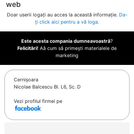
web
Doar userii logați au acces la această informație.
Da-
ți click aici pentru a vă loga.
Este acesta compania dumneavoastră
?
Felicitări!
Aă cum să primești materialele de
marketing
Cernişoara
Nicolae Balcescu Bl. L6, Sc. D
Vezi profilul firmei pe