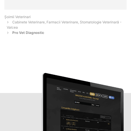
Șoimii Veterinari
Cabinete Veterinare, Farmacii Veterinare, Stomatologie Veterinară -
Valcea
Pro Vet Diagnostic