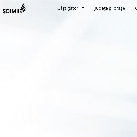
Câștigătorii
Județe și orașe