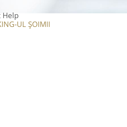
t Help
ING-UL ȘOIMII