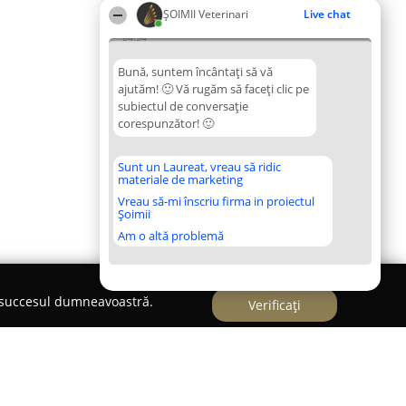
ȘOIMII Veterinari
Live chat
04:54
Bună, suntem încântați să vă
ajutăm! 🙂 Vă rugăm să faceți clic pe
subiectul de conversație
corespunzător! 🙂
Sunt un Laureat, vreau să ridic
materiale de marketing
Vreau să-mi înscriu firma in proiectul
Șoimii
Am o altă problemă
e succesul dumneavoastră.
Verificați
lp