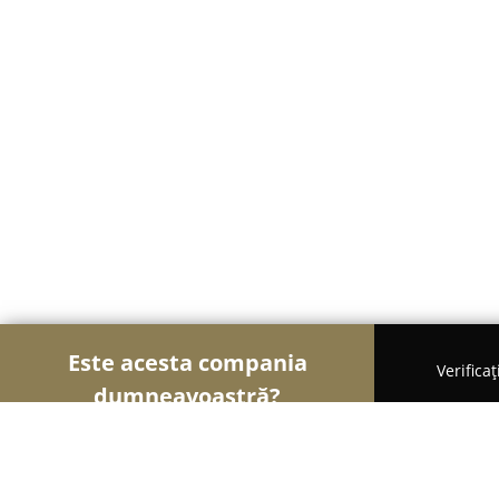
Este acesta compania
Verifica
dumneavoastră?
Șoimii Veterinari
Cabinete Veterinare, Farmacii 