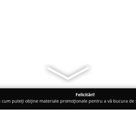
Felicitări!
ți cum puteți obține materiale promoționale pentru a vă bucura d
Veterinare, Stomatologie Veterinară - Miceşti
Veterinaria Pet He