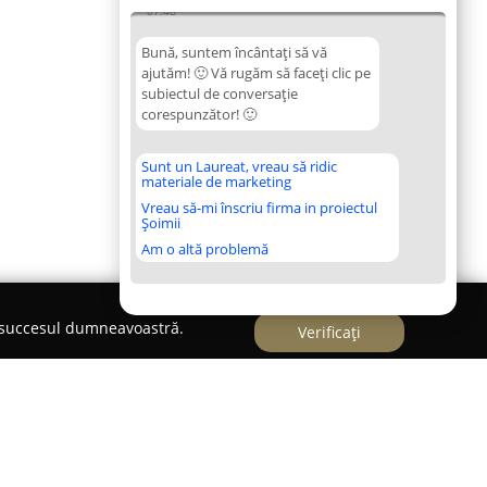
07:48
Bună, suntem încântați să vă
ajutăm! 🙂 Vă rugăm să faceți clic pe
subiectul de conversație
corespunzător! 🙂
Sunt un Laureat, vreau să ridic
materiale de marketing
Vreau să-mi înscriu firma in proiectul
Șoimii
Am o altă problemă
e succesul dumneavoastră.
Verificați
cal Veterinar Dr. Dutescu