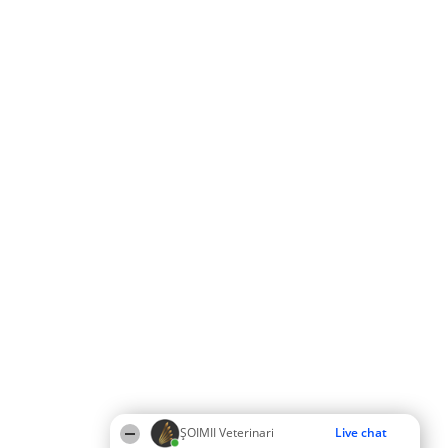
ȘOIMII Veterinari
Live chat