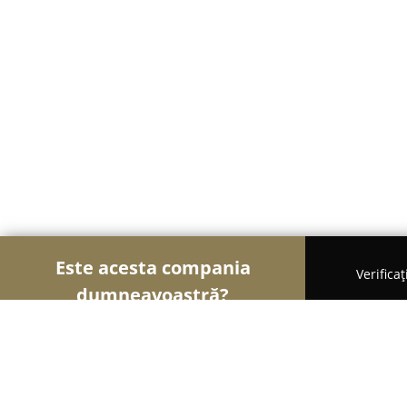
Este acesta compania
Verifica
dumneavoastră?
Șoimii Veterinari
Cabinete Veterinare, Farmacii V