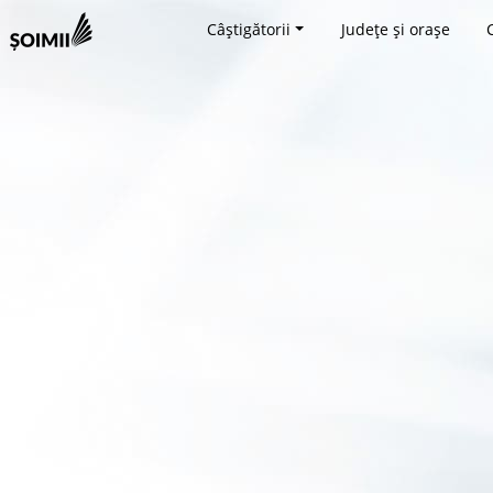
Câștigătorii
Județe și orașe