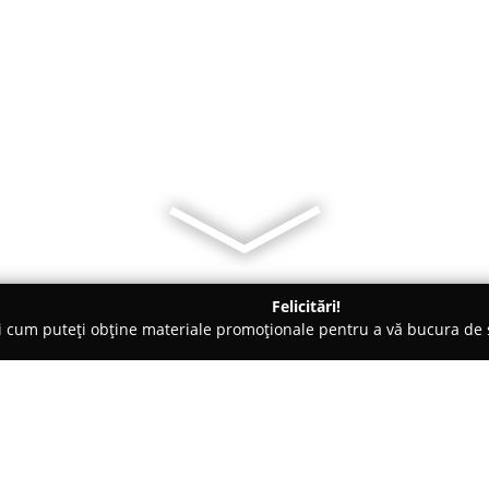
Felicitări!
ți cum puteți obține materiale promoționale pentru a vă bucura d
eterinare, Stomatologie Veterinară - Bolintin-Vale
Cabinet Medi