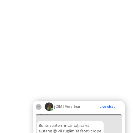
ȘOIMII Veterinari
Live chat
01:06
Bună, suntem încântați să vă
ajutăm! 🙂 Vă rugăm să faceți clic pe