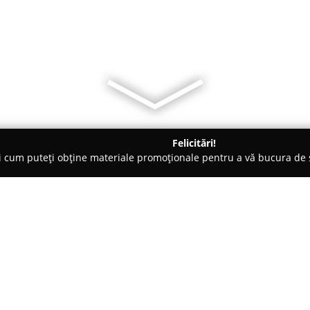
Felicitări!
ți cum puteți obține materiale promoționale pentru a vă bucura d
Veterinare, Stomatologie Veterinară - Dumbrăviţa
Clinica Veter
 SRL
Despre companie:
Clinica Veterinară Dr. Popa O