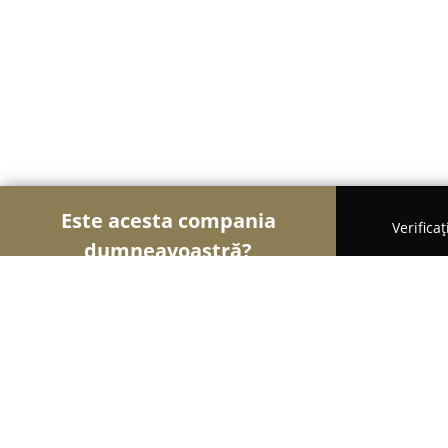
Este acesta compania
Verifica
dumneavoastră?
Șoimii Veterinari
Cabinete Veterinare, Farmacii 
Clinica Veterinara SC Dr. Popa O&R