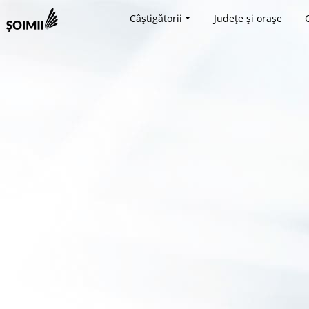
Câștigătorii
Județe și orașe