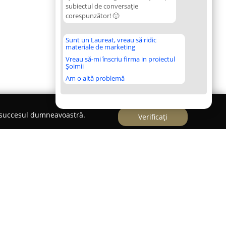
subiectul de conversație
corespunzător! 🙂
Sunt un Laureat, vreau să ridic
materiale de marketing
Vreau să-mi înscriu firma in proiectul
Șoimii
Am o altă problemă
e succesul dumneavoastră.
Verificați
inara SC Dr. Popa O&R SRL
&R
, localizată în Dumbrăvița pe strada Bela Bartok