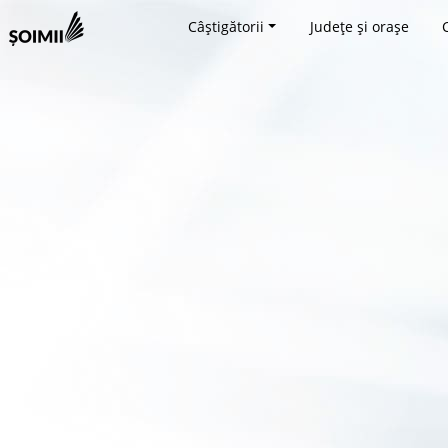
Câștigătorii
Județe și orașe