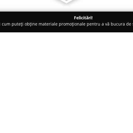
Felicitări!
ți cum puteți obține materiale promoționale pentru a vă bucura d
Veterinare, Stomatologie Veterinară - Timişoara
Hotel Canin - P
Despre companie:
Hotel Canin - Pethotel
, locali
servicii integrate de cazare p
2000 de metri pătrați, acest c
oraș, fiind conceput pentru a r
Arată mai multe >>
găzduite.
Unitatea pune la dispoziție spa
dimensiunile, pisici, precum și