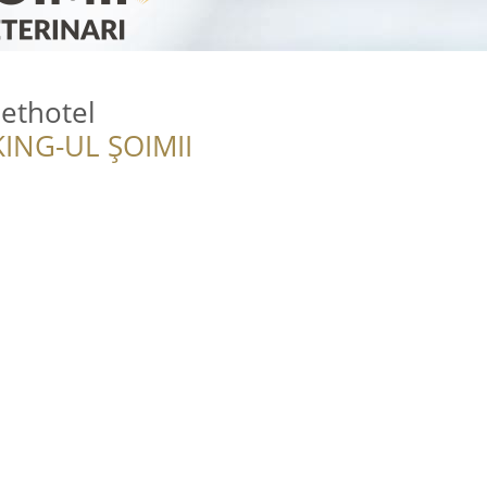
Pethotel
ING-UL ȘOIMII