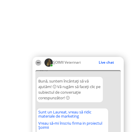
ȘOIMII Veterinari
Live chat
06:13
Bună, suntem încântați să vă
ajutăm! 🙂 Vă rugăm să faceți clic pe
subiectul de conversație
corespunzător! 🙂
Sunt un Laureat, vreau să ridic
materiale de marketing
Vreau să-mi înscriu firma in proiectul
Șoimii