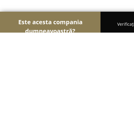
Este acesta compania
Verifica
dumneavoastră?
Șoimii Veterinari
Cabinete Veterinare, Farmacii 
Hotel Canin - Pethotel
9.1
(127)
Timişoara, Strada. Valiug nr. 10