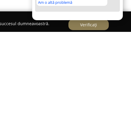
Am o altă problemă
e succesul dumneavoastră.
Verificați
ethotel
zat în Timișoara pe Strada Văliug nr. 10, furnizează
entru animale de companie. Cu o suprafață de
entru se numără printre cele mai generoase din
ăspunde diverselor cerințe ale animalelor
ții climatizate adaptate pentru câini de toate
 alte animale mici. Supravegherea oaspeților este