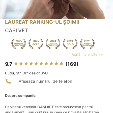
LAUREAT RANKING-UL ȘOIMII
CASI VET
Arată mai multe >>
9.7
(169)
Dudu, Str. Orhideelor 35U
Afișează numărul de telefon
Despre companie:
Cabinetul veterinar
CASI VET
este recunoscut pentru
angajamentul său continuu în ceea ce privește sănătatea