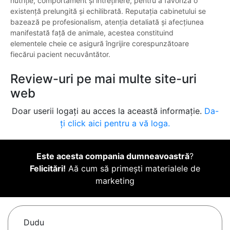
nutriție, comportament și întreținere, pentru a favoriza o
existență prelungită și echilibrată. Reputația cabinetului se
bazează pe profesionalism, atenția detaliată și afecțiunea
manifestată față de animale, acestea constituind
elementele cheie ce asigură îngrijire corespunzătoare
fiecărui pacient necuvântător.
Review-uri pe mai multe site-uri
web
Doar userii logați au acces la această informație.
Da-
ți click aici pentru a vă loga.
Este acesta compania dumneavoastră
?
Felicitări!
Aă cum să primești materialele de
marketing
Dudu