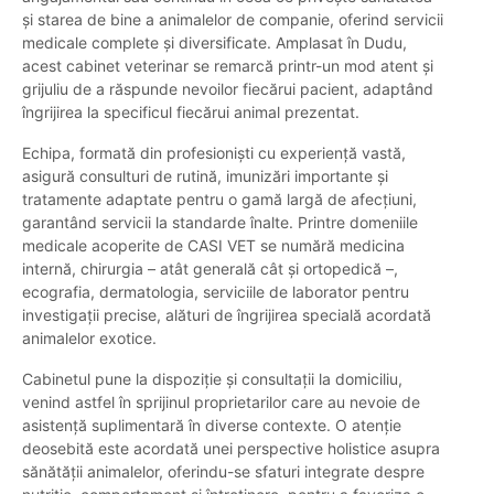
și starea de bine a animalelor de companie, oferind servicii
medicale complete și diversificate. Amplasat în Dudu,
acest cabinet veterinar se remarcă printr-un mod atent și
grijuliu de a răspunde nevoilor fiecărui pacient, adaptând
îngrijirea la specificul fiecărui animal prezentat.
Echipa, formată din profesioniști cu experiență vastă,
asigură consulturi de rutină, imunizări importante și
tratamente adaptate pentru o gamă largă de afecțiuni,
garantând servicii la standarde înalte. Printre domeniile
medicale acoperite de CASI VET se numără medicina
internă, chirurgia – atât generală cât și ortopedică –,
ecografia, dermatologia, serviciile de laborator pentru
investigații precise, alături de îngrijirea specială acordată
animalelor exotice.
Cabinetul pune la dispoziție și consultații la domiciliu,
venind astfel în sprijinul proprietarilor care au nevoie de
asistență suplimentară în diverse contexte. O atenție
deosebită este acordată unei perspective holistice asupra
sănătății animalelor, oferindu-se sfaturi integrate despre