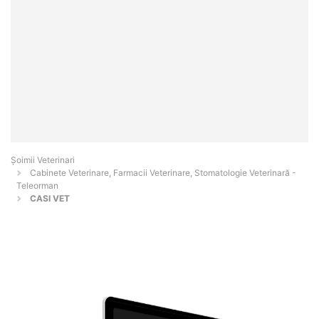
Șoimii Veterinari
Cabinete Veterinare, Farmacii Veterinare, Stomatologie Veterinară -
Teleorman
CASI VET