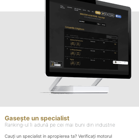
Gasește un specialist
Ranking-ul îi adună pe cei mai buni din industrie
Cauți un specialist in apropierea ta? Verificați motorul