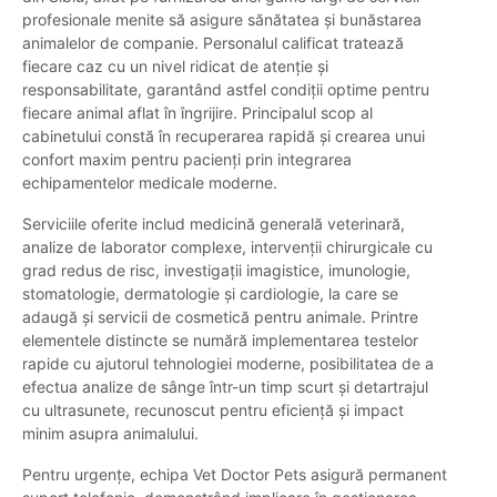
profesionale menite să asigure sănătatea și bunăstarea
animalelor de companie. Personalul calificat tratează
fiecare caz cu un nivel ridicat de atenție și
responsabilitate, garantând astfel condiții optime pentru
fiecare animal aflat în îngrijire. Principalul scop al
cabinetului constă în recuperarea rapidă și crearea unui
confort maxim pentru pacienți prin integrarea
echipamentelor medicale moderne.
Serviciile oferite includ medicină generală veterinară,
analize de laborator complexe, intervenții chirurgicale cu
grad redus de risc, investigații imagistice, imunologie,
stomatologie, dermatologie și cardiologie, la care se
adaugă și servicii de cosmetică pentru animale. Printre
elementele distincte se numără implementarea testelor
rapide cu ajutorul tehnologiei moderne, posibilitatea de a
efectua analize de sânge într-un timp scurt și detartrajul
cu ultrasunete, recunoscut pentru eficiență și impact
minim asupra animalului.
Pentru urgențe, echipa Vet Doctor Pets asigură permanent