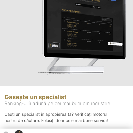
Gasește un specialist
Ranking-ul îi adună pe cei mai buni din industrie
Cauți un specialist in apropierea ta? Verificați motorul
nostru de căutare. Folosiți doar cele mai bune servicii!