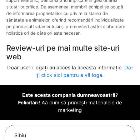
suport telefonic, demonstrând implicare în gestionarea
situațiilor critice. De asemenea, membrii echipei se ocupă
de informarea proprietarilor cu privire la starea de
sănătate a animalelor, oferind recomandări individualizate
pe parcursul tratamentului și promovând astfel o abordare
holistică ori de câte ori este necesar.
Review-uri pe mai multe site-uri
web
Doar userii logați au acces la această informație.
Da-
ți click aici pentru a vă loga.
Este acesta compania dumneavoastră
?
Felicitări!
Aă cum să primești materialele de
marketing
Sibiu