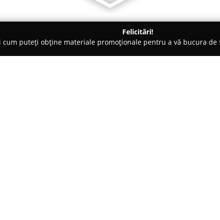
Felicitări!
ți cum puteți obține materiale promoționale pentru a vă bucura d
Veterinare, Stomatologie Veterinară - Bucureşti
Cabinet Veteri
Despre companie:
Aflat pe Drumul Taberei 18, în S
Urban Pets
este recunoscut pent
de bine a animalelor de compa
veterinari calificați și dedicați
Arată mai multe >>
servicii medicale veterinare. Of
programe de vaccinare adaptate
intervenții chirurgicale de com
patologii diverse. Fiecare servi