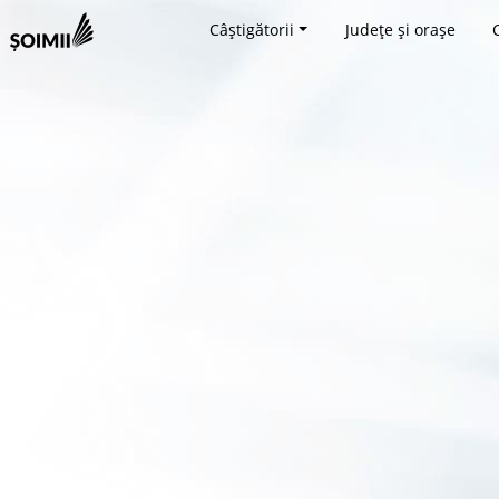
Câștigătorii
Județe și orașe