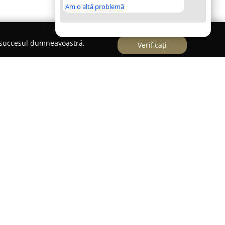
Am o altă problemă
e succesul dumneavoastră.
Verificați
nar N&A Urban Pets
ectorul 6 al capitalei,
Cabinetul Veterinar N&A
ru sprijinul continuu acordat sănătății și stării
nie. Cabinetul dispune de o echipă de medici
, specializați în furnizarea unei game diverse de
erta cuprinde atât consultații de bază, cât și
 necesităților animalelor, la care se adaugă
plexitate variată și tratamente destinate unor
ciu furnizat este adaptat individual pentru a