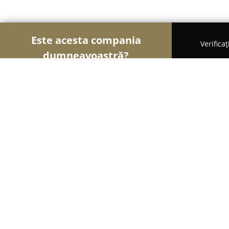
Este acesta compania
Verifica
dumneavoastră?
Șoimii Veterinari
Cabinete Veterinare, Farmacii 
Cabinet Veterinar N&A Urban Pets
9.2
(22)
Bucureşti, Drumul Taberei 18