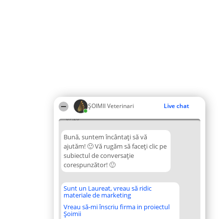
ȘOIMII Veterinari
Live chat
07:26
Bună, suntem încântați să vă
ajutăm! 🙂 Vă rugăm să faceți clic pe
subiectul de conversație
corespunzător! 🙂
Sunt un Laureat, vreau să ridic
materiale de marketing
Vreau să-mi înscriu firma in proiectul
Șoimii