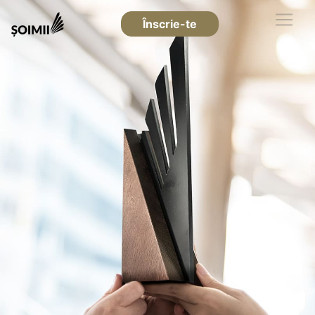
Înscrie-te