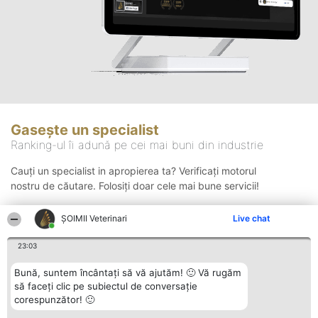
Gasește un specialist
Ranking-ul îi adună pe cei mai buni din industrie
Cauți un specialist in apropierea ta? Verificați motorul
nostru de căutare. Folosiți doar cele mai bune servicii!
ȘOIMII Veterinari
Live chat
Căutare
23:03
Bună, suntem încântați să vă ajutăm! 🙂 Vă rugăm
să faceți clic pe subiectul de conversație
corespunzător! 🙂