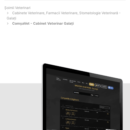
Șoimii Veterinari
Cabinete Veterinare, Farmacii Veterinare, Stomatologie Veterinară -
Galaţi
ComșaVet - Cabinet Veterinar Galați