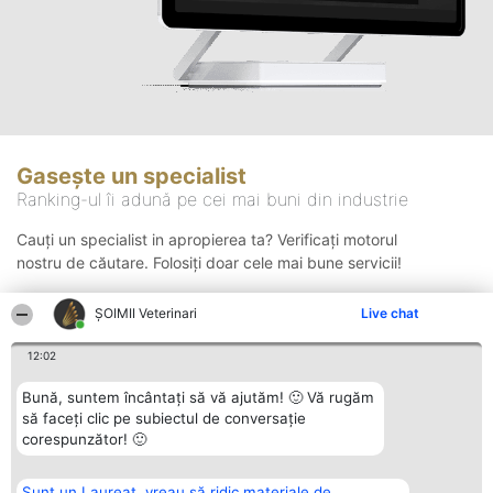
Gasește un specialist
Ranking-ul îi adună pe cei mai buni din industrie
Cauți un specialist in apropierea ta? Verificați motorul
nostru de căutare. Folosiți doar cele mai bune servicii!
ȘOIMII Veterinari
Live chat
Căutare
12:02
Bună, suntem încântați să vă ajutăm! 🙂 Vă rugăm
să faceți clic pe subiectul de conversație
corespunzător! 🙂
Sunt un Laureat, vreau să ridic materiale de