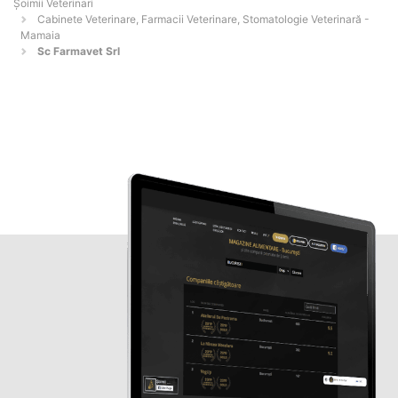
Șoimii Veterinari
Cabinete Veterinare, Farmacii Veterinare, Stomatologie Veterinară -
Mamaia
Sc Farmavet Srl