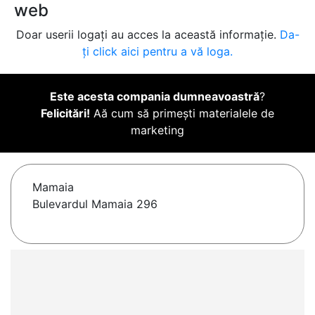
web
Doar userii logați au acces la această informație.
Da-
ți click aici pentru a vă loga.
Este acesta compania dumneavoastră
?
Felicitări!
Aă cum să primești materialele de
marketing
Mamaia
Bulevardul Mamaia 296