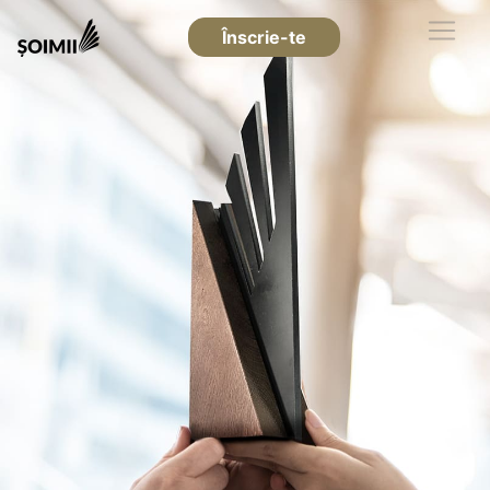
Înscrie-te